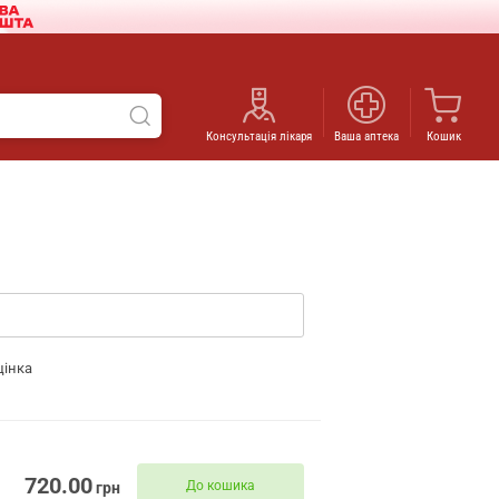
Консультація лікаря
Ваша аптека
Кошик
цінка
720.00
До кошика
грн