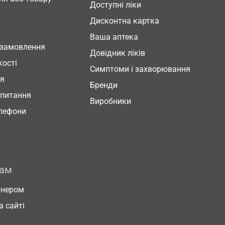
Доступні ліки
Дисконтна картка
Ваша аптека
 замовлення
Довідник ліків
кості
Симптоми і захворювання
ня
Бренди
 питання
Виробники
елефони
рам
тнером
а сайті