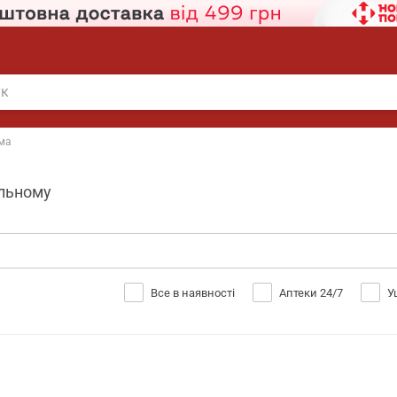
ема
ільному
Все в наявності
Аптеки 24/7
У