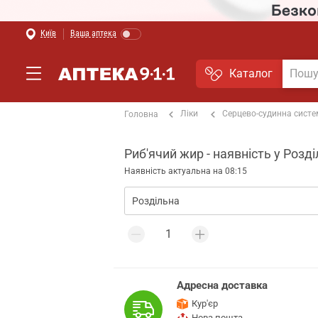
Київ
Ваша аптека
Каталог
Ліки
Серцево-судинна сист
Головна
Риб'ячий жир - наявність у Розд
Наявність актуальна на 08:15
Адресна доставка
Кур'єр
Нова пошта