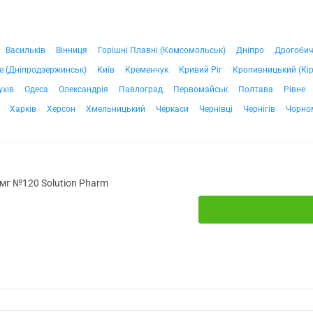
Васильків
Вінниця
Горішні Плавні (Комсомольськ)
Дніпро
Дрогоби
е (Дніпродзержинськ)
Київ
Кременчук
Кривий Ріг
Кропивницький (Кі
ухів
Одеса
Олександрія
Павлоград
Первомайськ
Полтава
Рівне
Харків
Херсон
Хмельницький
Черкаси
Чернівці
Чернігів
Чорно
мг №120 Solution Pharm