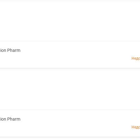
tion Pharm
Недо
tion Pharm
Недо