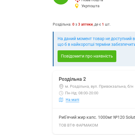
Укрпошта
Роздільна
:
0
з
3
аптеки
, де є
1
шт.
На даний момент товар не доступний в 
що б в найкоротші терміни забезпечит
Повідомити про наявність
Роздільна 2
м. Роздільна, вул. Привокзальна, б/н
Пн-Нд: 08:00-20:00
На мапі
Риб'ячий жир капс. 1000мг №120 Solu
ТОВ ВТФ ФАРМАКОМ