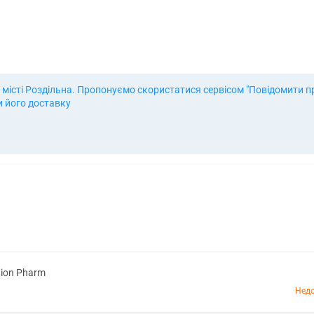
місті Роздільна. Пропонуємо скористатися сервісом "Повідомити про
и його доставку
tion Pharm
Недо