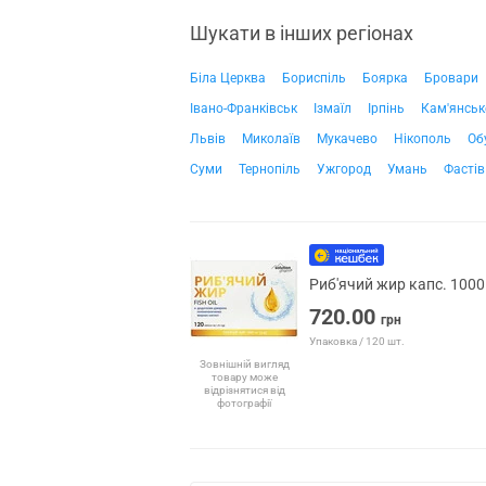
Шукати в інших регіонах
Біла Церква
Бориспіль
Боярка
Бровари
Івано-Франківськ
Ізмаїл
Ірпінь
Кам'янськ
Львів
Миколаїв
Мукачево
Нікополь
Об
Суми
Тернопіль
Ужгород
Умань
Фастів
Риб'ячий жир капс. 1000
720.00
грн
Упаковка / 120 шт.
Зовнішній вигляд
товару може
відрізнятися від
фотографії