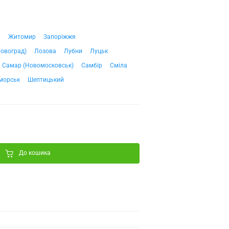
ч
Житомир
Запоріжжя
ровоград)
Лозова
Лубни
Луцьк
Самар (Новомосковськ)
Самбір
Сміла
морськ
Шептицький
До кошика