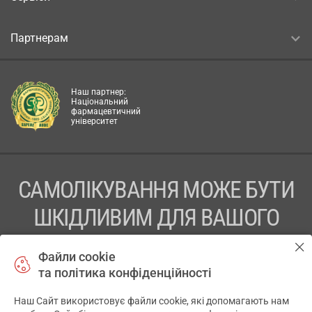
Партнерам
Наш партнер:
Національний
фармацевтичний
університет
САМОЛІКУВАННЯ МОЖЕ БУТИ
ШКІДЛИВИМ ДЛЯ ВАШОГО
ЗДОРОВ’Я
Файли cookie
та політика конфіденційності
ПЕРЕД ЗАСТОСУВАННЯМ ПРЕПАРАТУ ПРОКОНСУЛЬТУЙТЕСЬ
З ЛІКАРЕМ
Наш Сайт використовує файли cookie, які допомагають нам
✕