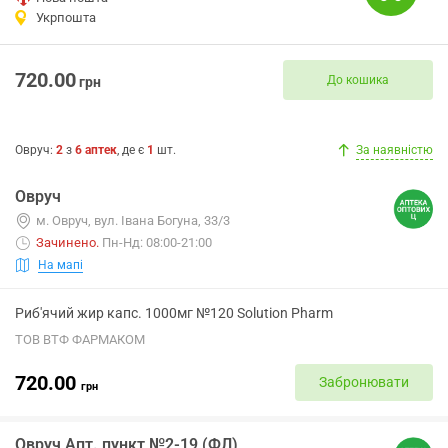
Укрпошта
720.00
До кошика
грн
Овруч
:
2
з
6
аптек
, де є
1
шт.
За наявністю
Овруч
м. Овруч, вул. Івана Богуна, 33/3
Зачинено
.
Пн-Нд: 08:00-21:00
На мапі
Риб'ячий жир капс. 1000мг №120 Solution Pharm
ТОВ ВТФ ФАРМАКОМ
720.00
Забронювати
грн
Овруч Апт. пункт №2-19 (ФЛ)