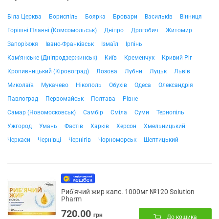
Біла Церква
Бориспіль
Боярка
Бровари
Васильків
Вінниця
Горішні Плавні (Комсомольськ)
Дніпро
Дрогобич
Житомир
Запоріжжя
Івано-Франківськ
Ізмаїл
Ірпінь
Кам'янське (Дніпродзержинськ)
Київ
Кременчук
Кривий Ріг
Кропивницький (Кіровоград)
Лозова
Лубни
Луцьк
Львів
Миколаїв
Мукачево
Нікополь
Обухів
Одеса
Олександрія
Павлоград
Первомайськ
Полтава
Рівне
Самар (Новомосковськ)
Самбір
Сміла
Суми
Тернопіль
Ужгород
Умань
Фастів
Харків
Херсон
Хмельницький
Черкаси
Чернівці
Чернігів
Чорноморськ
Шептицький
Риб'ячий жир капс. 1000мг №120 Solution
Pharm
720.00
грн
До кошика