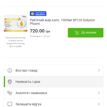
Риб'ячий жир капс. 1000мг №120 Solution
Pharm
720.00
грн
До кошика
Упаковка / 120 шт.
Зовнішній вигляд
товару може
відрізнятися від
фотографії
Все про товар
Наявність і ціни
Аналоги і замінники
Залишити відгук