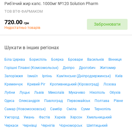
Риб'ячий жир капс. 1000мг №120 Solution Pharm
ТОВ ВТФ ФАРМАКОМ
720.00
грн
Забронювати
Недостатньо товарів
Шукати в інших регіонах
Біла Церква
Бориспіль
Боярка
Бровари
Васильків
Вінниця
Горішні Плавні (Комсомольськ)
Дніпро
Дрогобич
Житомир
Запоріжжя
Ізмаїл
Ірпінь
Кам'янське (Дніпродзержинськ)
Київ
Кременчук
Кривий Ріг
Кропивницький (Кіровоград)
Лозова
Лубни
Луцьк
Львів
Миколаїв
Мукачево
Нікополь
Обухів
Одеса
Олександрія
Павлоград
Первомайськ
Полтава
Рівне
Самар (Новомосковськ)
Самбір
Сміла
Суми
Тернопіль
Ужгород
Умань
Фастів
Харків
Херсон
Хмельницький
Черкаси
Чернівці
Чернігів
Чорноморськ
Шептицький