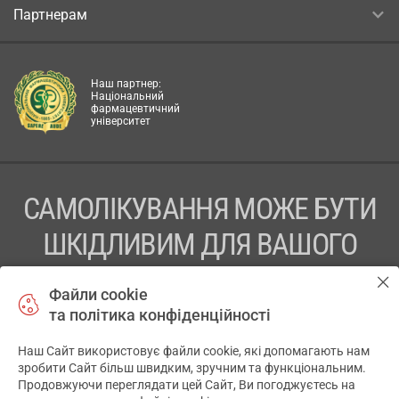
Партнерам
Наш партнер:
Національний
фармацевтичний
університет
САМОЛІКУВАННЯ МОЖЕ БУТИ
ШКІДЛИВИМ ДЛЯ ВАШОГО
ЗДОРОВ’Я
Файли cookie
та політика конфіденційності
ПЕРЕД ЗАСТОСУВАННЯМ ПРЕПАРАТУ ПРОКОНСУЛЬТУЙТЕСЬ
З ЛІКАРЕМ
Наш Сайт використовує файли cookie, які допомагають нам
✕
зробити Сайт більш швидким, зручним та функціональним.
ТОВ «АПТЕКА 911.ЮА» Код ЄДРПОУ 43631965.
Продовжуючи переглядати цей Сайт, Ви погоджуєтесь на