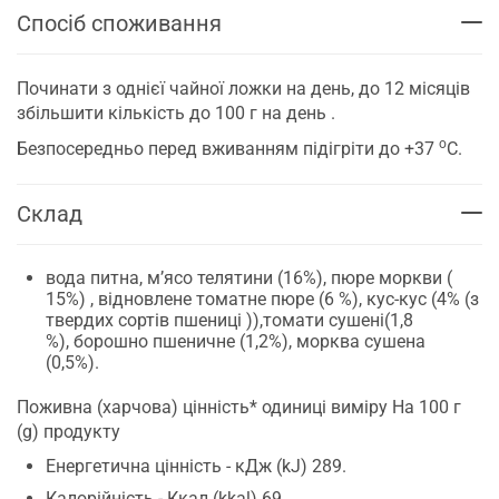
Спосіб споживання
Починати з однієї чайної ложки на день, до 12 місяців
збільшити кількість до 100 г на день .
о
Безпосередньо перед вживанням підігріти до +37
С.
Склад
вода питна, м’ясо телятини (16%), пюре моркви (
15%) , відновлене томатне пюре (6 %), кус-кус (4% (з
твердих сортів пшениці )),томати сушені(1,8
%), борошно пшеничне (1,2%), морква сушена
(0,5%).
Поживна (харчова) цінність* одиниці виміру На 100 г
(g) продукту
Енергетична цінність - кДж (kJ) 289.
Калорійність - Ккал (kkal) 69.