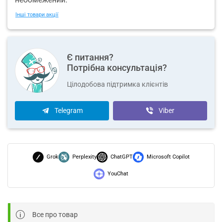
Інші товари акції
Є питання?
Потрібна консультація?
Цілодобова підтримка клієнтів
Telegram
Viber
Grok
Perplexity
ChatGPT
Microsoft Copilot
YouChat
Все про товар