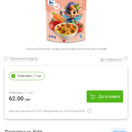
Зовнішній вигляд товару може відрізнятися від фотографії
Залишити відгук
До обраного
Упаковка
/ 1 шт.
Упаковка
/ 1 шт.
До кошика
62.00
грн
Ціна актуальна на
12:45
|
Придатний до:
листопад 2026
Доставка
м.
Київ
Змінити