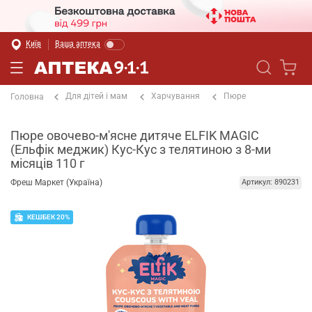
Київ
Ваша аптека
Для дітей і мам
Харчування
Пюре
Головна
Пюре овочево-м'ясне дитяче ELFIK MAGIC
(Ельфік меджик) Кус-Кус з телятиною з 8-ми
місяців 110 г
Фреш Маркет (Україна)
Артикул: 890231
КЕШБЕК 20%