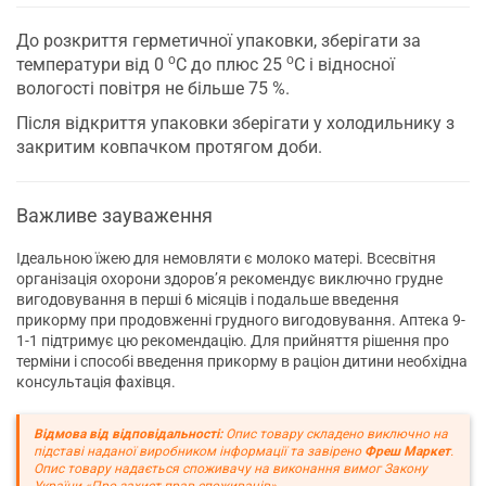
До розкриття герметичної упаковки, зберігати за
о
о
температури від 0
С до плюс 25
С і відносної
вологості повітря не більше 75 %.
Після відкриття упаковки зберігати у холодильнику з
закритим ковпачком протягом доби.
Важливе зауваження
Ідеальною їжею для немовляти є молоко матері. Всесвітня
організація охорони здоров’я рекомендує виключно грудне
вигодовування в перші 6 місяців і подальше введення
прикорму при продовженні грудного вигодовування. Аптека 9-
1-1 підтримує цю рекомендацію. Для прийняття рішення про
терміни і способі введення прикорму в раціон дитини необхідна
консультація фахівця.
Відмова від відповідальності:
Опис товару складено виключно на
підставі наданої виробником інформації та завірено
Фреш Маркет
.
Опис товару надається споживачу на виконання вимог Закону
України «Про захист прав споживачів».