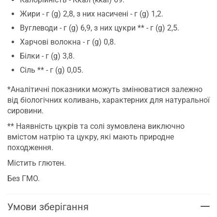
Жири - г (g) 2,8, з них насичені - г (g) 1,2.
Вуглеводи - г (g) 6,9, з них цукри ** - г (g) 2,5.
Харчові волокна - г (g) 0,8.
Білки - г (g) 3,8.
Сіль ** - г (g) 0,05.
*Аналітичні показники можуть змінюватися залежно
від біологічних коливань, характерних для натуральної
сировини.
** Наявність цукрів та солі зумовлена виключно
вмістом натрію та цукру, які мають природне
походження.
Містить глютен.
Без ГМО.
Умови зберігання