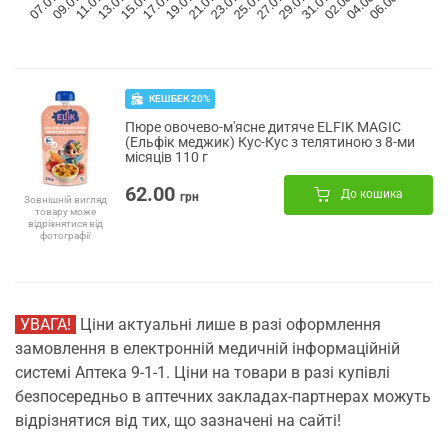
КЕШБЕК 20%
Пюре овочево-м'ясне дитяче ELFIK MAGIC
(Ельфік меджик) Кус-Кус з телятиною з 8-ми
місяців 110 г
62.00
До кошика
грн
Зовнішній вигляд
товару може
відрізнятися від
фотографії
УВАГА!
Ціни актуальні лише в разі оформлення
замовлення в електронній медичній інформаційній
системі Аптека 9-1-1. Ціни на товари в разі купівлі
безпосередньо в аптечних закладах-партнерах можуть
відрізнятися від тих, що зазначені на сайті!