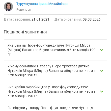
Турумкулова Ірина Михайлівна
Рецензент
Дата створення:
21.01.2021
Дата оновлення:
09.08.2026
Поширені запитання
Яка ціна на Пюре фруктове дитяче Нутриція Milupa
(Мілупа) Банан та яблуко з печивом з 6-ти місяців 190
г?
У чому особливості товару Пюре фруктове дитяче
Нутриція Milupa (Мілупа) Банан та яблуко з печивом з
6-ти місяців 190 г?
Яка країна виробництва у Пюре фруктове дитяче
Нутриція Milupa (Мілупа) Банан та яблуко з печивом з
6-ти місяців 190 г?
Які відгуки у товару Пюре фруктове дитяче Нутриція