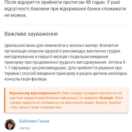
Після відкриття прийняти протягом 48 годин. У разі
відсутності бавовни при відкриванні банки споживати
не можна.
Важливе зауваження
Ідеальною їжею для немовляти є молоко матері. Всесвітня
організація охорони здоров’я рекомендує виключно грудне
вигодовування в перші 6 місяців і подальше введення
прикорму при продовженні грудного вигодовування. Аптека 9-
1-1 підтримує цю рекомендацію. Для прийняття рішення про
терміни і способі введення прикорму в раціон дитини необхідна
консультація фахівця.
Відмова від відповідальності:
Опис товару складено виключно на
підставі наданої виробником інформації та завірено
Нутріція
. Опис
товару надається споживачу на виконання вимог Закону України
«Про захист прав споживачів».
Бабічева Ганна
Автор