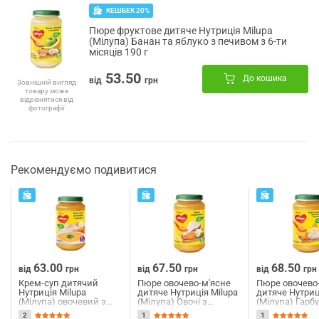
КЕШБЕК 20%
Пюре фруктове дитяче Нутриція Milupa
(Мілупа) Банан та яблуко з печивом з 6-ти
місяців 190 г
53.50
До кошика
від
грн
Зовнішній вигляд
товару може
відрізнятися від
фотографії
Рекомендуємо подивитися
63.00
67.50
68.50
від
грн
від
грн
від
грн
Крем-суп дитячий
Пюре овочево-м'ясне
Пюре овочево
Нутриція Milupa
дитяче Нутриція Milupa
дитяче Нутриц
(Мілупа) овочевий з
(Мілупа) Овочі з
(Мілупа) Гарбу
курчам з 7 місяців 200 г
індичкою з 6 місяців
морквою, кар
2
1
1