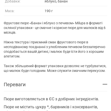
Добавки:
яблуко, банан
Маса:
190 г
Фруктове пюре «Банан і яблуко з печивом» Milupa в форматі
скляної упаковки - це смачне і корисне пюре для малюків від 6
місяців.
Ніжна текстура і приємний смак фруктового пюре в
несподіваному поєднанні з улюбленим печивом беззаперечно
сподобається вашій дитині, і малюк буде їсти його з хорошим
апетитом.
Також збільшений формат упаковки дозволяє не турбуватися,
що малюк буде голодним. Може служити смачним перекусом.
Переваги
Пюре виготовляється в ЄС з добірних інгредієнтів.
Пюре не містить цукру *, барвників і консервантів,