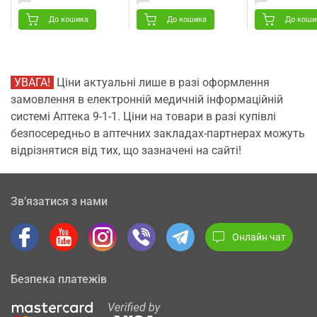
200 г
курчам з 6 міс
До кошика
До кошика
До коши
УВАГА!
Ціни актуальні лише в разі оформлення
замовлення в електронній медичній інформаційній
системі Аптека 9-1-1. Ціни на товари в разі купівлі
безпосередньо в аптечних закладах-партнерах можуть
відрізнятися від тих, що зазначені на сайті!
Зв’язатися з нами
Онлайн чат
Безпека платежів