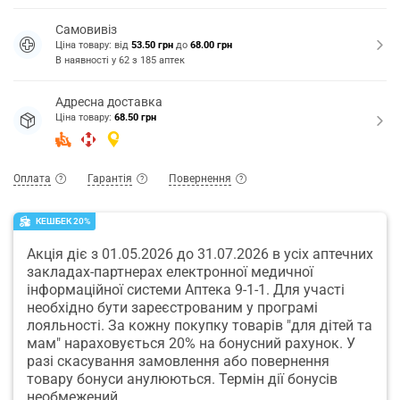
Самовивіз
Ціна товару: від
53.50 грн
до
68.00 грн
В наявності у
62
з
185
аптек
Адресна доставка
Ціна товару:
68.50 грн
Оплата
Гарантія
Повернення
КЕШБЕК 20%
Акція діє з 01.05.2026 до 31.07.2026 в усіх аптечних
закладах-партнерах електронної медичної
інформаційної системи Аптека 9-1-1. Для участі
необхідно бути зареєстрованим у програмі
лояльності. За кожну покупку товарів "для дітей та
мам" нараховується 20% на бонусний рахунок. У
разі скасування замовлення або повернення
товару бонуси анулюються. Термін дії бонусів
необмежений.