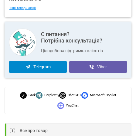
Інші товари акції
Є питання?
Потрібна консультація?
Цілодобова підтримка клієнтів
Telegram
Viber
Grok
Perplexity
ChatGPT
Microsoft Copilot
YouChat
Все про товар