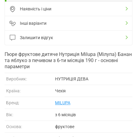
Наявність і ціни
Інші варіанти
Залишити відгук
Пюре фруктове дитяче Нутриція Milupa (Мілупа) Банан
та яблуко з печивом з 6-ти місяців 190 г - основні
параметри
Виробник:
НУТРИЦІЯ ДЕВА
Країна:
Чехія
Бренд:
MILUPA
Вік:
з 6 місяців
Основа:
фруктове