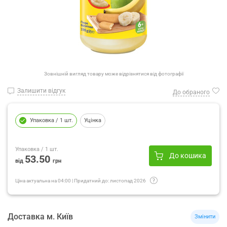
Зовнішній вигляд товару може відрізнятися від фотографії
Залишити відгук
До обраного
Упаковка
/ 1 шт.
Уцінка
Упаковка
/ 1 шт.
До кошика
53.50
від
грн
Ціна актуальна на
04:00
|
Придатний до:
листопад 2026
Доставка
м.
Київ
Змінити