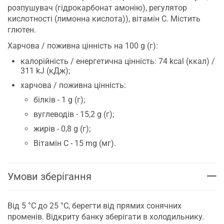
розпушувач (гідрокарбонат амонію), регулятор
кислотності (лимонна кислота)), вітамін С. Містить
глютен.
Харчова / поживна цінність на 100 g (г):
калорійність / енергетична цінність: 74 kcal (ккал) /
311 kJ (кДж);
харчова / поживна цінність:
білків - 1 g (г);
вуглеводів - 15,2 g (г);
жирів - 0,8 g (г);
Вітамін С - 15 mg (мг).
Умови зберігання
Від 5 °C до 25 °C, берегти від прямих сонячних
променів. Відкриту банку зберігати в холодильнику.