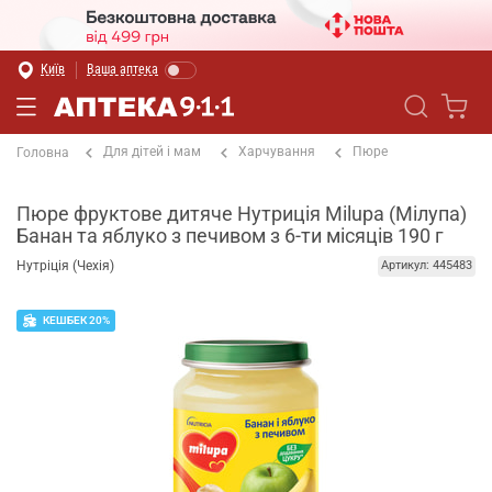
Київ
Ваша аптека
Для дітей і мам
Харчування
Пюре
Головна
Пюре фруктове дитяче Нутриція Milupa (Мілупа)
Банан та яблуко з печивом з 6-ти місяців 190 г
Нутріція (Чехія)
Артикул: 445483
КЕШБЕК 20%