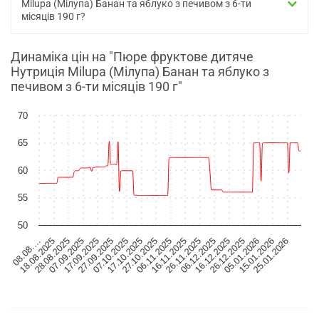
Milupa (Мілупа) Банан та яблуко з печивом з 6-ти
місяців 190 г?
Динаміка цін на "Пюре фруктове дитяче
Нутриція Milupa (Мілупа) Банан та яблуко з
печивом з 6-ти місяців 190 г"
70
65
60
55
50
08.08.…
18.08.2025
28.08.2025
07.09.2025
17.09.2025
27.09.2025
07.10.2025
17.10.2025
27.10.2025
06.11.2025
16.11.2025
26.11.2025
06.12.2025
16.12.2025
26.12.2025
05.01.2026
15.01.2026
25.01.2026