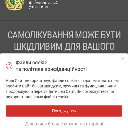
фармацевтичний
університет
САМОЛІКУВАННЯ МОЖЕ БУТИ
ШКІДЛИВИМ ДЛЯ ВАШОГО
ЗДОРОВ’Я
Файли cookie
та політика конфіденційності
ПЕРЕД ЗАСТОСУВАННЯМ ПРЕПАРАТУ ПРОКОНСУЛЬТУЙТЕСЬ
З ЛІКАРЕМ
Наш Сайт використовує файли cookie, які допомагають нам
✕
зробити Сайт більш швидким, зручним та функціональним.
ТОВ «АПТЕКА 911.ЮА» Код ЄДРПОУ 43631965.
Продовжуючи переглядати цей Сайт, Ви погоджуєтесь на
використання нами файлів cookie.
Відмова від відповідальності
© 2014-2026. Медична інформаційна система АПТЕКА911.ЮА
Погоджуюсь
Розробка і підтримка сайту -
wu.ua
Дізнатися більше можна на сторінці