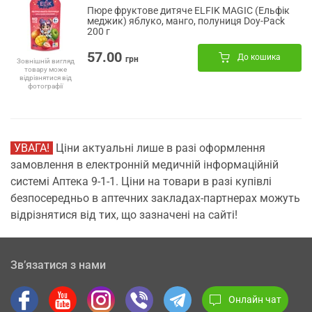
Пюре фруктове дитяче ELFIK MAGIC (Ельфік
меджик) яблуко, манго, полуниця Doy-Pack
200 г
57.00
До кошика
грн
Зовнішній вигляд
товару може
відрізнятися від
фотографії
УВАГА!
Ціни актуальні лише в разі оформлення
замовлення в електронній медичній інформаційній
системі Аптека 9-1-1. Ціни на товари в разі купівлі
безпосередньо в аптечних закладах-партнерах можуть
відрізнятися від тих, що зазначені на сайті!
Зв’язатися з нами
Онлайн чат