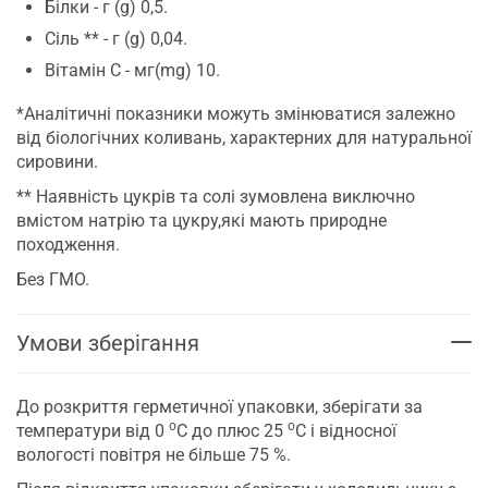
Білки - г (g) 0,5.
Сіль ** - г (g) 0,04.
Вітамін С - мг(mg) 10.
*Аналітичні показники можуть змінюватися залежно
від біологічних коливань, характерних для натуральної
сировини.
** Наявність цукрів та солі зумовлена виключно
вмістом натрію та цукру,які мають природне
походження.
Без ГМО.
Умови зберігання
До розкриття герметичної упаковки, зберігати за
о
о
температури від 0
С до плюс 25
С і відносної
вологості повітря не більше 75 %.