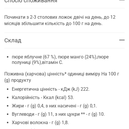
Спосіб споживання
Починати з 2-3 столових ложок двічі на день, до 12
місяців збільшити кількість до 100 г на день.
Склад
пюре яблучне (67 %), пюре манго (24%),пюре
полуниці (9%),вітамін С.
Поживна (харчова) цінність* одиниці виміру На 100 г
(g) продукту
Енергетична цінність - кДж (kJ) 222.
Калорійність - Ккал (kсal) 53.
Жири - г (g) 0,4, з них насичені - г (g) 0,1.
Вуглеводи - г (g) 11, з них цукри ** - г (g) 10.
Харчові волокна - г (g) 1,8.