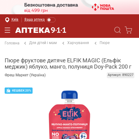
Київ
Ваша аптека
Для дітей і мам
Харчування
Пюре
Головна
Пюре фруктове дитяче ELFIK MAGIC (Ельфік
меджик) яблуко, манго, полуниця Doy-Pack 200 г
Фреш Маркет (Україна)
Артикул: 890227
КЕШБЕК 20%