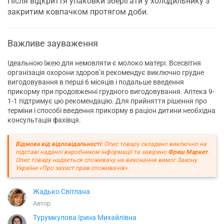
Після відкриття упаковки зберігати у холодильнику з
закритим ковпачком протягом доби.
Важливе зауваження
Ідеальною їжею для немовляти є молоко матері. Всесвітня
організація охорони здоров’я рекомендує виключно грудне
вигодовування в перші 6 місяців і подальше введення
прикорму при продовженні грудного вигодовування. Аптека 9-
1-1 підтримує цю рекомендацію. Для прийняття рішення про
терміни і способі введення прикорму в раціон дитини необхідна
консультація фахівця.
Відмова від відповідальності:
Опис товару складено виключно на
підставі наданої виробником інформації та завірено
Фреш Маркет
.
Опис товару надається споживачу на виконання вимог Закону
України «Про захист прав споживачів».
Жадько Світлана
Автор
Турумкулова Ірина Михайлівна