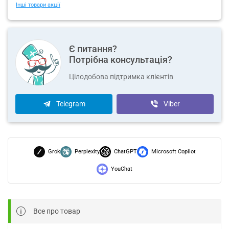
Інші товари акції
Є питання?
Потрібна консультація?
Цілодобова підтримка клієнтів
Telegram
Viber
Grok
Perplexity
ChatGPT
Microsoft Copilot
YouChat
Все про товар