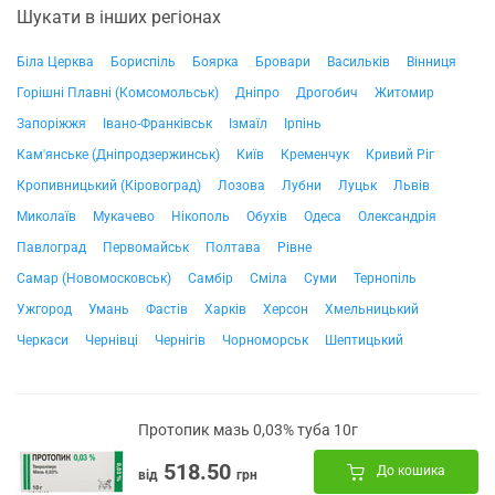
Шукати в інших регіонах
Біла Церква
Бориспіль
Боярка
Бровари
Васильків
Вінниця
Горішні Плавні (Комсомольськ)
Дніпро
Дрогобич
Житомир
Запоріжжя
Івано-Франківськ
Ізмаїл
Ірпінь
Кам'янське (Дніпродзержинськ)
Київ
Кременчук
Кривий Ріг
Кропивницький (Кіровоград)
Лозова
Лубни
Луцьк
Львів
Миколаїв
Мукачево
Нікополь
Обухів
Одеса
Олександрія
Павлоград
Первомайськ
Полтава
Рівне
Самар (Новомосковськ)
Самбір
Сміла
Суми
Тернопіль
Ужгород
Умань
Фастів
Харків
Херсон
Хмельницький
Черкаси
Чернівці
Чернігів
Чорноморськ
Шептицький
Протопик мазь 0,03% туба 10г
518.50
До кошика
від
грн