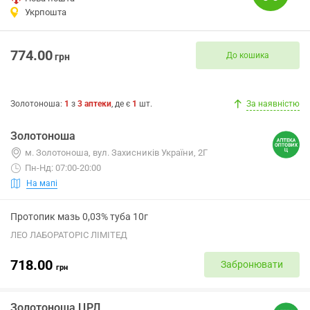
Укрпошта
774.00
До кошика
грн
Золотоноша
:
1
з
3
аптеки
, де є
1
шт.
За наявністю
Золотоноша
м. Золотоноша, вул. Захисників України, 2Г
Пн-Нд: 07:00-20:00
На мапі
Протопик мазь 0,03% туба 10г
ЛЕО ЛАБОРАТОРІС ЛІМІТЕД
718.00
Забронювати
грн
Золотоноша ЦРЛ