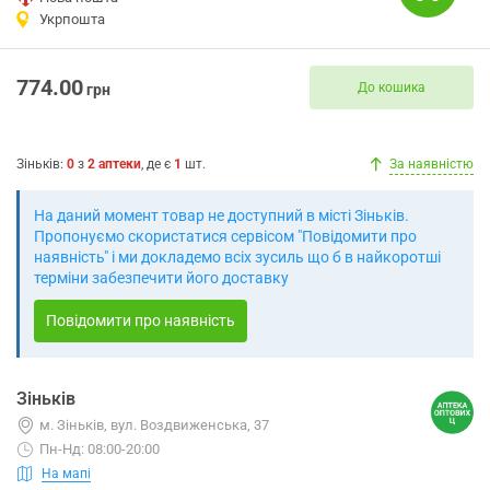
Укрпошта
774.00
До кошика
грн
Зіньків
:
0
з
2
аптеки
, де є
1
шт.
За наявністю
На даний момент товар не доступний в місті Зіньків.
Пропонуємо скористатися сервісом "Повідомити про
наявність" і ми докладемо всіх зусиль що б в найкоротші
терміни забезпечити його доставку
Повідомити про наявність
Зіньків
м. Зіньків, вул. Воздвиженська, 37
Пн-Нд: 08:00-20:00
На мапі