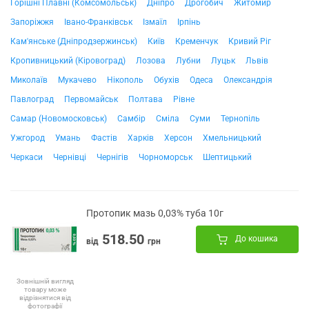
Горішні Плавні (Комсомольськ)
Дніпро
Дрогобич
Житомир
Запоріжжя
Івано-Франківськ
Ізмаїл
Ірпінь
Кам'янське (Дніпродзержинськ)
Київ
Кременчук
Кривий Ріг
Кропивницький (Кіровоград)
Лозова
Лубни
Луцьк
Львів
Миколаїв
Мукачево
Нікополь
Обухів
Одеса
Олександрія
Павлоград
Первомайськ
Полтава
Рівне
Самар (Новомосковськ)
Самбір
Сміла
Суми
Тернопіль
Ужгород
Умань
Фастів
Харків
Херсон
Хмельницький
Черкаси
Чернівці
Чернігів
Чорноморськ
Шептицький
Протопик мазь 0,03% туба 10г
518.50
До кошика
від
грн
Зовнішній вигляд
товару може
відрізнятися від
фотографії