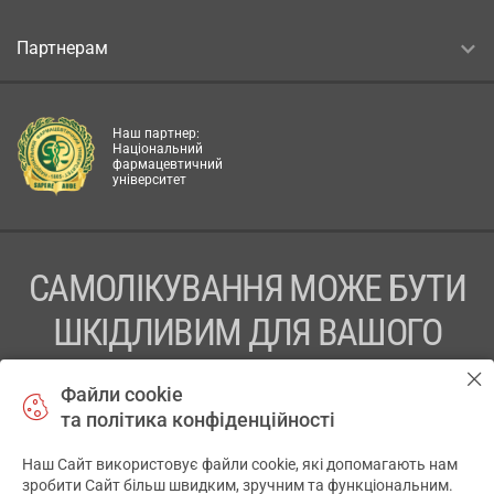
Партнерам
Наш партнер:
Національний
фармацевтичний
університет
САМОЛІКУВАННЯ МОЖЕ БУТИ
ШКІДЛИВИМ ДЛЯ ВАШОГО
ЗДОРОВ’Я
Файли cookie
та політика конфіденційності
ПЕРЕД ЗАСТОСУВАННЯМ ПРЕПАРАТУ ПРОКОНСУЛЬТУЙТЕСЬ
З ЛІКАРЕМ
Наш Сайт використовує файли cookie, які допомагають нам
✕
зробити Сайт більш швидким, зручним та функціональним.