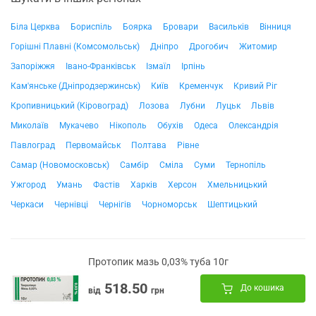
Біла Церква
Бориспіль
Боярка
Бровари
Васильків
Вінниця
Горішні Плавні (Комсомольськ)
Дніпро
Дрогобич
Житомир
Запоріжжя
Івано-Франківськ
Ізмаїл
Ірпінь
Кам'янське (Дніпродзержинськ)
Київ
Кременчук
Кривий Ріг
Кропивницький (Кіровоград)
Лозова
Лубни
Луцьк
Львів
Миколаїв
Мукачево
Нікополь
Обухів
Одеса
Олександрія
Павлоград
Первомайськ
Полтава
Рівне
Самар (Новомосковськ)
Самбір
Сміла
Суми
Тернопіль
Ужгород
Умань
Фастів
Харків
Херсон
Хмельницький
Черкаси
Чернівці
Чернігів
Чорноморськ
Шептицький
Протопик мазь 0,03% туба 10г
518.50
До кошика
від
грн