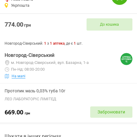
Укрпошта
774.00
До кошика
грн
Новгород-Сіверський
:
1
з
1
аптека
, де є
1
шт.
Новгород-Сіверський
м. Новгород-Сіверський, вул. Базарна, 1-а
Пн-Нд: 08:00-20:00
На мапі
Протопик мазь 0,03% туба 10г
ЛЕО ЛАБОРАТОРІС ЛІМІТЕД
669.00
Забронювати
грн
Шукати в інших регіонах