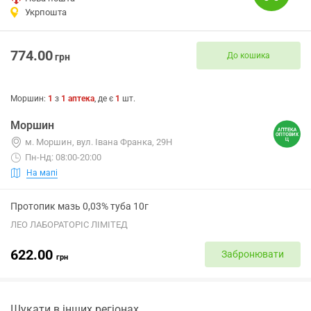
Укрпошта
774.00
До кошика
грн
Моршин
:
1
з
1
аптека
, де є
1
шт.
Моршин
м. Моршин, вул. Івана Франка, 29Н
Пн-Нд: 08:00-20:00
На мапі
Протопик мазь 0,03% туба 10г
ЛЕО ЛАБОРАТОРІС ЛІМІТЕД
622.00
Забронювати
грн
Шукати в інших регіонах