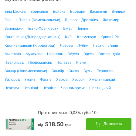
Біла Церква
Бориспіль
Боярка
Бровари
Васильків
Вінниця
Горішні Плавні (Комсомольськ)
Дніпро
Дрогобич
Житомир
Запоріжжя
Івано-Франківськ
Ізмаїл
Ірпінь
Кам'янське (Дніпродзержинськ)
Київ
Кременчук
Кривий Ріг
Кропивницький (Кіровоград)
Лозова
Лубни
Луцьк
Львів
Миколаїв
Мукачево
Нікополь
Обухів
Одеса
Олександрія
Павлоград
Первомайськ
Полтава
Рівне
Самар (Новомосковськ)
Самбір
Сміла
Суми
Тернопіль
Ужгород
Умань
Фастів
Харків
Херсон
Хмельницький
Черкаси
Чернівці
Чернігів
Чорноморськ
Шептицький
Протопик мазь 0,03% туба 10г
518.50
До кошика
від
грн