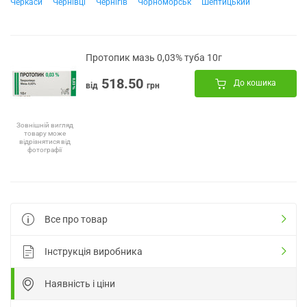
Черкаси
Чернівці
Чернігів
Чорноморськ
Шептицький
Протопик мазь 0,03% туба 10г
518.50
До кошика
від
грн
Зовнішній вигляд
товару може
відрізнятися від
фотографії
Все про товар
Інструкція виробника
Наявність і ціни