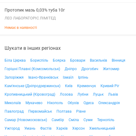
Протопик мазь 0,03% туба 10г
ЛЕО ЛАБОРАТОРІС ЛІМІТЕД
Немає в наявності
Шукати в інших регіонах
Біла Церква
Бориспіль
Боярка
Бровари
Васильків
Вінниця
Горішні Плавні (Комсомольськ)
Дніпро
Дрогобич
Житомир
Запоріжжя
Івано-Франківськ
Ізмаїл
Ірпінь
Кам'янське (Дніпродзержинськ)
Київ
Кременчук
Кривий Ріг
Кропивницький (Кіровоград)
Лозова
Лубни
Луцьк
Львів
Миколаїв
Мукачево
Нікополь
Обухів
Одеса
Олександрія
Павлоград
Первомайськ
Полтава
Рівне
Самар (Новомосковськ)
Самбір
Сміла
Суми
Тернопіль
Ужгород
Умань
Фастів
Харків
Херсон
Хмельницький