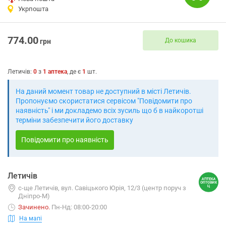
Укрпошта
774.00
До кошика
грн
Летичів
:
0
з
1
аптека
, де є
1
шт.
На даний момент товар не доступний в місті Летичів.
Пропонуємо скористатися сервісом "Повідомити про
наявність" і ми докладемо всіх зусиль що б в найкоротші
терміни забезпечити його доставку
Повідомити про наявність
Летичів
с-ще Летичів, вул. Савіцького Юрія, 12/3 (центр поруч з
Дніпро-М)
Зачинено
.
Пн-Нд: 08:00-20:00
На мапі