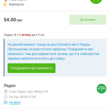
Укрпошта
54.00
До кошика
грн
Ладан
:
0
з
1
аптека
, де є
1
шт.
На даний момент товар не доступний в місті Ладан.
Пропонуємо скористатися сервісом "Повідомити про
наявність" і ми докладемо всіх зусиль що б в найкоротші
терміни забезпечити його доставку
Повідомити про наявність
Ладан
с-ще Ладан, вул. Миру,110
Пн-Нд: 08:00-21:00
На мапі