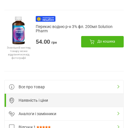
Перекис водню р-н 3% фл. 200мл Solution
Pharm
54.00
До кошика
грн
Зовнішній вигляд
товару може
відрізнятися від
фотографії
Все про товар
Наявність і ціни
Аналоги і замінники
Відгуки
1