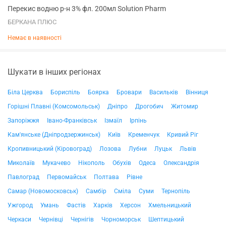
Перекис водню р-н 3% фл. 200мл Solution Pharm
БЕРКАНА ПЛЮС
Немає в наявності
Шукати в інших регіонах
Біла Церква
Бориспіль
Боярка
Бровари
Васильків
Вінниця
Горішні Плавні (Комсомольськ)
Дніпро
Дрогобич
Житомир
Запоріжжя
Івано-Франківськ
Ізмаїл
Ірпінь
Кам'янське (Дніпродзержинськ)
Київ
Кременчук
Кривий Ріг
Кропивницький (Кіровоград)
Лозова
Лубни
Луцьк
Львів
Миколаїв
Мукачево
Нікополь
Обухів
Одеса
Олександрія
Павлоград
Первомайськ
Полтава
Рівне
Самар (Новомосковськ)
Самбір
Сміла
Суми
Тернопіль
Ужгород
Умань
Фастів
Харків
Херсон
Хмельницький
Черкаси
Чернівці
Чернігів
Чорноморськ
Шептицький