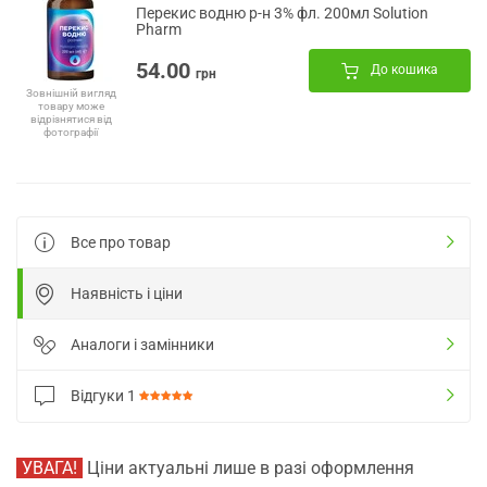
Перекис водню р-н 3% фл. 200мл Solution
Pharm
54.00
До кошика
грн
Зовнішній вигляд
товару може
відрізнятися від
фотографії
Все про товар
Наявність і ціни
Аналоги і замінники
Відгуки
1
УВАГА!
Ціни актуальні лише в разі оформлення