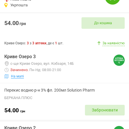
Укрпошта
54.00
До кошика
грн
Криве Озеро
:
3
з
3
аптеки
, де є
1
шт.
За наявністю
Криве Озеро 3
с-ще Криве Озеро, вул. Кобзаря, 14Б
Зачинено
.
Пн-Нд: 08:00-21:00
На мапі
Перекис водню р-н 3% фл. 200мл Solution Pharm
БЕРКАНА ПЛЮС
54.00
Забронювати
грн
Криве Озеро 2