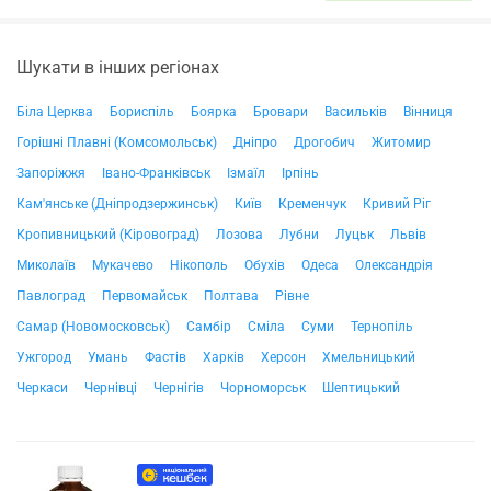
Шукати в інших регіонах
Біла Церква
Бориспіль
Боярка
Бровари
Васильків
Вінниця
Горішні Плавні (Комсомольськ)
Дніпро
Дрогобич
Житомир
Запоріжжя
Івано-Франківськ
Ізмаїл
Ірпінь
Кам'янське (Дніпродзержинськ)
Київ
Кременчук
Кривий Ріг
Кропивницький (Кіровоград)
Лозова
Лубни
Луцьк
Львів
Миколаїв
Мукачево
Нікополь
Обухів
Одеса
Олександрія
Павлоград
Первомайськ
Полтава
Рівне
Самар (Новомосковськ)
Самбір
Сміла
Суми
Тернопіль
Ужгород
Умань
Фастів
Харків
Херсон
Хмельницький
Черкаси
Чернівці
Чернігів
Чорноморськ
Шептицький