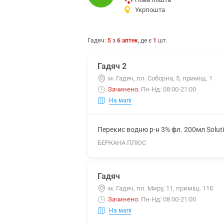
Укрпошта
Гадяч
:
5
з
6
аптек
, де є
1
шт.
Гадяч 2
м. Гадяч, пл. Соборна, 5, приміщ. 1
Зачинено
.
Пн-Нд: 08:00-21:00
На мапі
Перекис водню р-н 3% фл. 200мл Solut
БЕРКАНА ПЛЮС
Гадяч
м. Гадяч, пл. Миру, 11, приміщ. 11Є
Зачинено
.
Пн-Нд: 08:00-21:00
На мапі