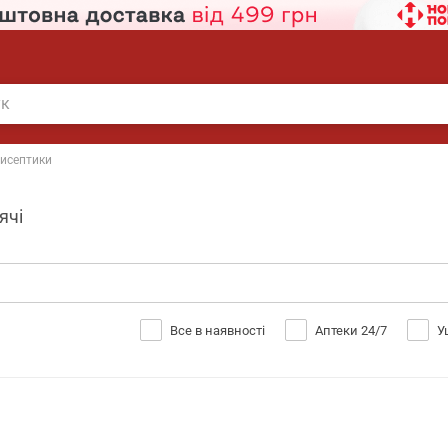
исептики
ячі
Все в наявності
Аптеки 24/7
У