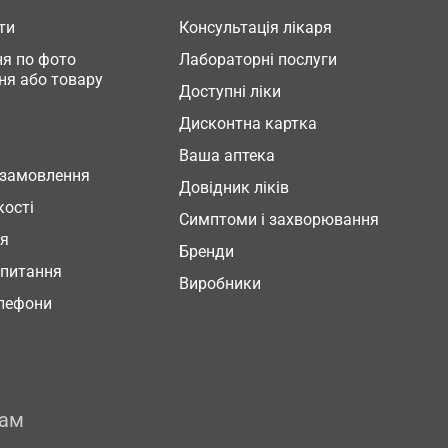
ти
Консультація лікаря
я по фото
Лабораторні послуги
ня або товару
Доступні ліки
Дисконтна картка
Ваша аптека
 замовлення
Довідник ліків
кості
Симптоми і захворювання
ня
Бренди
 питання
Виробники
елефони
рам