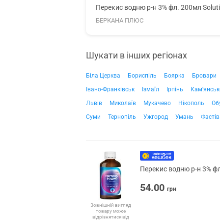
Перекис водню р-н 3% фл. 200мл Solut
БЕРКАНА ПЛЮС
Шукати в інших регіонах
Біла Церква
Бориспіль
Боярка
Бровари
Івано-Франківськ
Ізмаїл
Ірпінь
Кам'янськ
Львів
Миколаїв
Мукачево
Нікополь
Об
Суми
Тернопіль
Ужгород
Умань
Фастів
Перекис водню р-н 3% фл
54.00
грн
Зовнішній вигляд
товару може
відрізнятися від