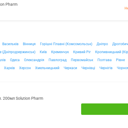
ion Pharm
Н
Васильків
Вінниця
Горішні Плавні (Комсомольськ)
Дніпро
Дрогоби
е (Дніпродзержинськ)
Київ
Кременчук
Кривий Ріг
Кропивницький (Кі
ухів
Одеса
Олександрія
Павлоград
Первомайськ
Полтава
Рівне
Харків
Херсон
Хмельницький
Черкаси
Чернівці
Чернігів
Чорно
. 200мл Solution Pharm