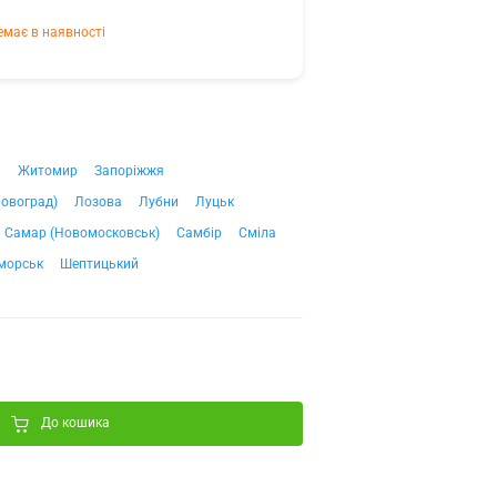
емає в наявності
ч
Житомир
Запоріжжя
ровоград)
Лозова
Лубни
Луцьк
Самар (Новомосковськ)
Самбір
Сміла
морськ
Шептицький
До кошика