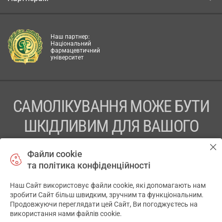
Наш партнер:
Національний
фармацевтичний
університет
САМОЛІКУВАННЯ МОЖЕ БУТИ
ШКІДЛИВИМ ДЛЯ ВАШОГО
ЗДОРОВ’Я
Файли cookie
та політика конфіденційності
ПЕРЕД ЗАСТОСУВАННЯМ ПРЕПАРАТУ ПРОКОНСУЛЬТУЙТЕСЬ
З ЛІКАРЕМ
Наш Сайт використовує файли cookie, які допомагають нам
✕
зробити Сайт більш швидким, зручним та функціональним.
ТОВ «АПТЕКА 911.ЮА» Код ЄДРПОУ 43631965.
Продовжуючи переглядати цей Сайт, Ви погоджуєтесь на
використання нами файлів cookie.
Відмова від відповідальності