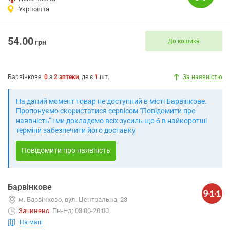
Укрпошта
54.00
До кошика
грн
Барвінкове
:
0
з
2
аптеки
, де є
1
шт.
За наявністю
На даний момент товар не доступний в місті Барвінкове.
Пропонуємо скористатися сервісом "Повідомити про
наявність" і ми докладемо всіх зусиль що б в найкоротші
терміни забезпечити його доставку
Повідомити про наявність
Барвінкове
м. Барвінково, вул. Центральна, 23
Зачинено
.
Пн-Нд: 08:00-20:00
На мапі