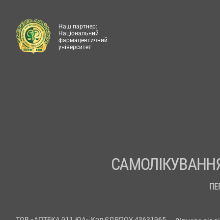
Наш партнер:
Національний
фармацевтичний
університет
САМОЛІКУВАННЯ
ПЕ
ТОВ «АПТЕКА 911.ЮА» Код ЄДРПОУ 43631965.