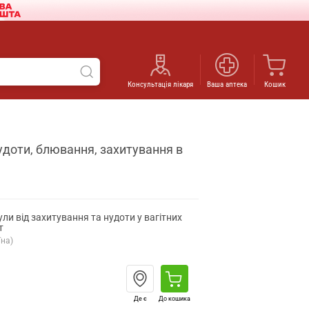
Консультація лікаря
Ваша аптека
Кошик
нудоти, блювання, захитування в
ли від захитування та нудоти у вагітних
т
їна)
Де є
До кошика