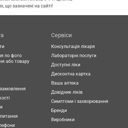
, що зазначені на сайті!
га
Сервіси
ти
Консультація лікаря
я по фото
Лабораторні послуги
ня або товару
Доступні ліки
Дисконтна картка
Ваша аптека
 замовлення
Довідник ліків
кості
Симптоми і захворювання
ня
Бренди
 питання
Виробники
елефони