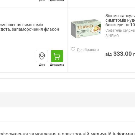
Де є
До кошика
Зінемо капсули
симптомів нуд
 зменшення симптомів
блистери по 10
нудота, запаморочення флакон
Софтгель хелскеа
ЗІНЕМО
До обраного
333.00
від
Де є
До кошика
 оформлення замовлення в електронній медичній інформаційн