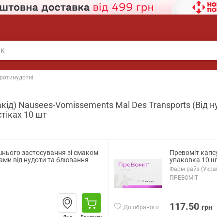
ротинудотні
іакід) Nausees-Vomissements Mal Des Transports (Від 
стіках 10 шт
шнього застосування зі смаком
Превоміт капсу
ами від нудоти та блювання
упаковка 10 ш
Фарм райз (Укра
ПРЕВОМІТ
117.50
грн
До обраного