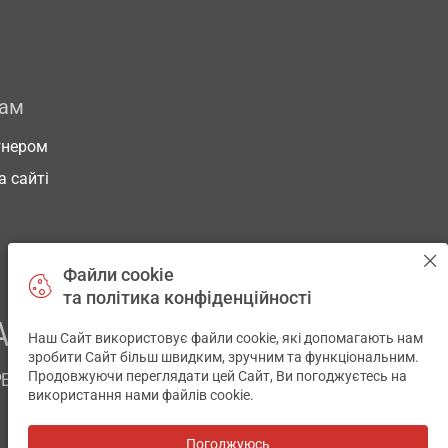
рам
тнером
а сайті
Файли cookie
та політика конфіденційності
АШОГО ЗДОРОВ’Я
Наш Сайт використовує файли cookie, які допомагають нам
✕
зробити Сайт більш швидким, зручним та функціональним.
Продовжуючи переглядати цей Сайт, Ви погоджуєтесь на
РЕМ
використання нами файлів cookie.
Погоджуюсь