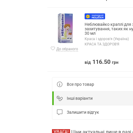
Неблювайко краплі для
захитування, таких як 
30 мл
Краса і здоров'я (Україна)
КРАСА ТА ЗДОРОВ'Я
До обраного
116.50
від
грн
Все про товар
Інші варіанти
Залишити відгук
УВАГА!
Ціни актуальні лише в разі