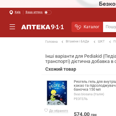
Київ
Ваша аптека
Каталог
Вітаміни і БАДи
ШКТ
П
Головна
Інші варіанти для Pediakid (Пед
транспорті) дієтична добавка в 
Схожий товар
Реогель гель для внутрі
какао та підсолоджувач
баночка 150 мл
Svas biosana (Італія)
РЕОГЕЛЬ
До обраного
574.00
грн