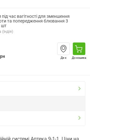
 під час вагітності для зменшення
оти та попередження блювання 3
 шт
 (Індія)
грн
Де є
До кошика
ій системі Аптека 9-1-1. Ціни на