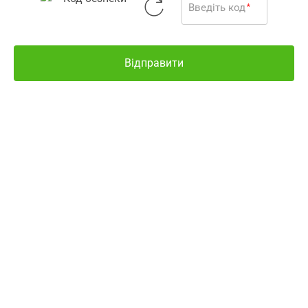
763.00
Введіть код
*
До кошика
грн
Зовнішній вигляд
товару може
відрізнятися від
фотографії
Відправити
Все про товар
Наявність і ціни
Інші варіанти
Залишити відгук
УВАГА!
Ціни актуальні лише в разі оформлення
замовлення в електронній медичній інформаційній
системі Аптека 9-1-1. Ціни на товари в разі купівлі
безпосередньо в аптечних закладах-партнерах можуть