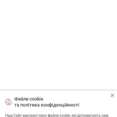
Сервіси
Партнерам
Наш партнер:
Національний
фармацевтичний
університет
САМОЛІКУВАННЯ МОЖЕ БУТИ
ШКІДЛИВИМ ДЛЯ ВАШОГО
ЗДОРОВ’Я
Файли cookie
та політика конфіденційності
ПЕРЕД ЗАСТОСУВАННЯМ ПРЕПАРАТУ ПРОКОНСУЛЬТУЙТЕСЬ
З ЛІКАРЕМ
Наш Сайт використовує файли cookie, які допомагають нам