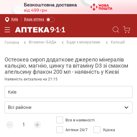
Київ
Ваша аптека
Вітаміни і БАДи
Бади з мінералами
Кальцій
Головна
Остеокеа сироп додаткове джерело мінералів
кальцію, магнію, цинку та вітаміну D3 зі смаком
апельсину флакон 200 мл - наявність у Києві
Наявність актуальна на 21:15
Все в наявності
Аптеки 24/7
Уцінка