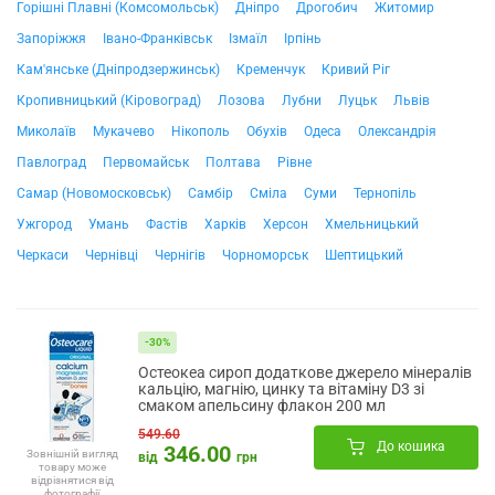
Горішні Плавні (Комсомольськ)
Дніпро
Дрогобич
Житомир
Запоріжжя
Івано-Франківськ
Ізмаїл
Ірпінь
Кам'янське (Дніпродзержинськ)
Кременчук
Кривий Ріг
Кропивницький (Кіровоград)
Лозова
Лубни
Луцьк
Львів
Миколаїв
Мукачево
Нікополь
Обухів
Одеса
Олександрія
Павлоград
Первомайськ
Полтава
Рівне
Самар (Новомосковськ)
Самбір
Сміла
Суми
Тернопіль
Ужгород
Умань
Фастів
Харків
Херсон
Хмельницький
Черкаси
Чернівці
Чернігів
Чорноморськ
Шептицький
-30%
Остеокеа сироп додаткове джерело мінералів
кальцію, магнію, цинку та вітаміну D3 зі
смаком апельсину флакон 200 мл
549.60
До кошика
346.00
Зовнішній вигляд
від
грн
товару може
відрізнятися від
фотографії