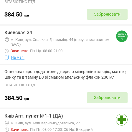
ВІТАБІОТІКС ЛТД
384.50
Забронювати
грн
Киевская 34
м. Київ, вул. Спаська, 5, приміщ. 44 (поруч з магазином
"EVA")
Зачинено
.
Пн-Нд: 08:00-21:00
На мапі
Остеокеа сироп додаткове джерело мінералів кальцію, магнію,
цинку та вітаміну D3 зі смаком апельсину флакон 200 мл
ВІТАБІОТІКС ЛТД
384.50
Забронювати
грн
Київ Апт. пункт №1-1 (ДА)
м. Київ, вул. Бульварно-Кудрявська, 27
Зачинено
.
Пн-Пт: 08:00-17:00; Сб-Нд: Вихідний