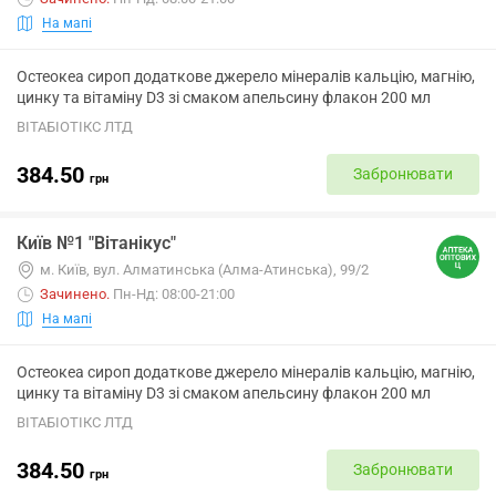
На мапі
Остеокеа сироп додаткове джерело мінералів кальцію, магнію,
цинку та вітаміну D3 зі смаком апельсину флакон 200 мл
ВІТАБІОТІКС ЛТД
384.50
Забронювати
грн
Київ №1 "Вітанікус"
м. Київ, вул. Алматинська (Алма-Атинська), 99/2
Зачинено
.
Пн-Нд: 08:00-21:00
На мапі
Остеокеа сироп додаткове джерело мінералів кальцію, магнію,
цинку та вітаміну D3 зі смаком апельсину флакон 200 мл
ВІТАБІОТІКС ЛТД
384.50
Забронювати
грн