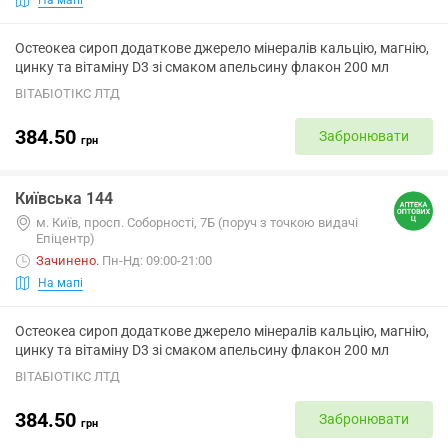
Остеокеа сироп додаткове джерело мінералів кальцію, магнію,
цинку та вітаміну D3 зі смаком апельсину флакон 200 мл
ВІТАБІОТІКС ЛТД
384.50
Забронювати
грн
Київська 144
м. Київ, просп. Соборності, 7Б (поруч з точкою видачі
Епіцентр)
Зачинено
.
Пн-Нд: 09:00-21:00
На мапі
Остеокеа сироп додаткове джерело мінералів кальцію, магнію,
цинку та вітаміну D3 зі смаком апельсину флакон 200 мл
ВІТАБІОТІКС ЛТД
384.50
Забронювати
грн