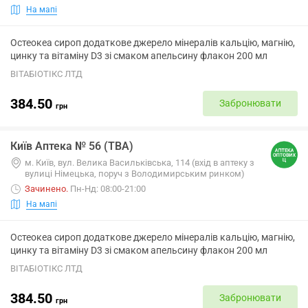
На мапі
Остеокеа сироп додаткове джерело мінералів кальцію, магнію,
цинку та вітаміну D3 зі смаком апельсину флакон 200 мл
ВІТАБІОТІКС ЛТД
384.50
Забронювати
грн
Київ Аптека № 56 (ТВА)
м. Київ, вул. Велика Васильківська, 114 (вхід в аптеку з
вулиці Німецька, поруч з Володимирським ринком)
Зачинено
.
Пн-Нд: 08:00-21:00
На мапі
Остеокеа сироп додаткове джерело мінералів кальцію, магнію,
цинку та вітаміну D3 зі смаком апельсину флакон 200 мл
ВІТАБІОТІКС ЛТД
384.50
Забронювати
грн