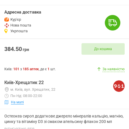
Адресна доставка
Кур'єр
Нова пошта
Укрпошта
384.50
До кошика
грн
Київ
:
101
з
185
аптек
, де є
1
шт.
За наявністю
Київ-Хрещатик 22
м. Київ, вул. Хрещатик, 22
Пн-Нд: 08:00-22:00
На мапі
Остеокеа сироп додаткове джерело мінералів кальцію, магнію,
цинку та вітаміну D3 зі смаком апельсину флакон 200 мл