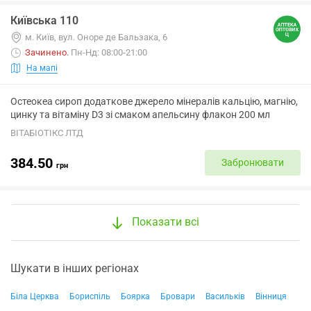
Київська 110
м. Київ, вул. Оноре де Бальзака, 6
Зачинено
.
Пн-Нд: 08:00-21:00
На мапі
Остеокеа сироп додаткове джерело мінералів кальцію, магнію,
цинку та вітаміну D3 зі смаком апельсину флакон 200 мл
ВІТАБІОТІКС ЛТД
384.50
Забронювати
грн
Показати всі
Шукати в інших регіонах
Біла Церква
Бориспіль
Боярка
Бровари
Васильків
Вінниця