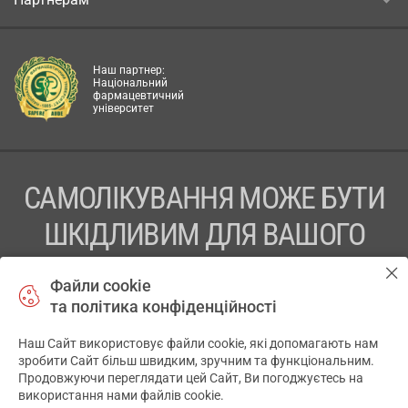
Наш партнер:
Національний
фармацевтичний
університет
САМОЛІКУВАННЯ МОЖЕ БУТИ
ШКІДЛИВИМ ДЛЯ ВАШОГО
ЗДОРОВ’Я
Файли cookie
та політика конфіденційності
ПЕРЕД ЗАСТОСУВАННЯМ ПРЕПАРАТУ ПРОКОНСУЛЬТУЙТЕСЬ
З ЛІКАРЕМ
Наш Сайт використовує файли cookie, які допомагають нам
✕
зробити Сайт більш швидким, зручним та функціональним.
ТОВ «АПТЕКА 911.ЮА» Код ЄДРПОУ 43631965.
Продовжуючи переглядати цей Сайт, Ви погоджуєтесь на
використання нами файлів cookie.
Відмова від відповідальності