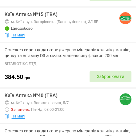
Київ Аптека №15 (ТВА)
м. Київ, вул. Загорівська (Багговутівська), 3/15Б
Цілодобово
На мапі
Остеокеа сироп додаткове джерело мінералів кальцію, магнію,
цинку та вітаміну D3 зі смаком апельсину флакон 200 мл
ВІТАБІОТІКС ЛТД
384.50
Забронювати
грн
Київ Аптека №40 (ТВА)
м. Київ, вул. Васильківська, 5/7
Зачинено
.
Пн-Нд: 08:00-21:00
На мапі
Остеокеа сироп додаткове джерело мінералів кальцію, магнію,