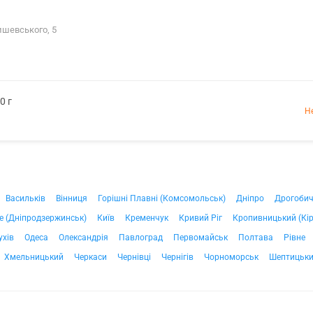
ишевського, 5
0 г
Н
Васильків
Вінниця
Горішні Плавні (Комсомольськ)
Дніпро
Дрогоби
е (Дніпродзержинськ)
Київ
Кременчук
Кривий Ріг
Кропивницький (Кі
ухів
Одеса
Олександрія
Павлоград
Первомайськ
Полтава
Рівне
Хмельницький
Черкаси
Чернівці
Чернігів
Чорноморськ
Шептицьк