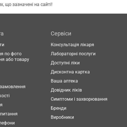
, що зазначені на сайті!
га
Сервіси
ти
Консультація лікаря
я по фото
Лабораторні послуги
ня або товару
Доступні ліки
Дисконтна картка
Ваша аптека
 замовлення
Довідник ліків
кості
Симптоми і захворювання
ня
Бренди
 питання
Виробники
елефони