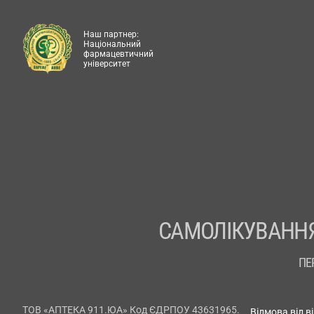
Наш партнер:
Національний
фармацевтичний
університет
САМОЛІКУВАННЯ
ПЕ
ТОВ «АПТЕКА 911.ЮА» Код ЄДРПОУ 43631965.
Відмова від в