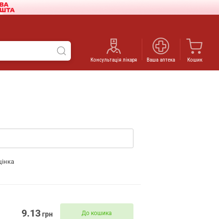
Консультація лікаря
Ваша аптека
Кошик
цінка
9.13
До кошика
грн