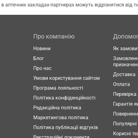
 в аптечних закладах-партнерах можуть відрізнятися від тих
Про компанію
Допомо
Новини
Як замови
Блог
Замовленн
призначен
Про нас
Доставка
Умови користування сайтом
Оплата
Програма лояльності
Перевірка
Політика конфіденційності
Гарантія я
Редакційна політика
Повернен
Маркетингова політика
Популярні
Політика публікації відгуків
Корисні т
Реєстраційні документи