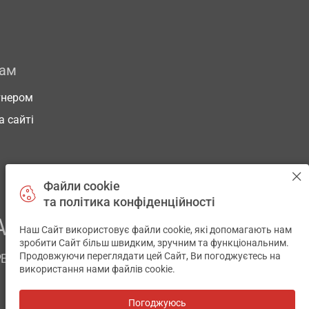
рам
тнером
а сайті
Файли cookie
та політика конфіденційності
АШОГО ЗДОРОВ’Я
Наш Сайт використовує файли cookie, які допомагають нам
✕
зробити Сайт більш швидким, зручним та функціональним.
Продовжуючи переглядати цей Сайт, Ви погоджуєтесь на
РЕМ
використання нами файлів cookie.
Погоджуюсь
Всі аптеки