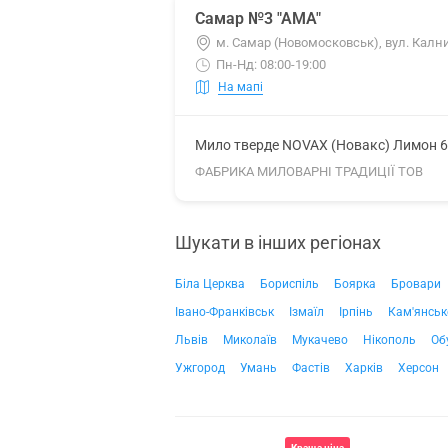
Самар №3 "АМА"
м. Самар (Новомосковськ), вул. Калн
Пн-Нд: 08:00-19:00
На мапі
Мило тверде NOVAX (Новакс) Лимон 6
ФАБРИКА МИЛОВАРНІ ТРАДИЦІЇ ТОВ
Шукати в інших регіонах
Біла Церква
Бориспіль
Боярка
Бровари
Івано-Франківськ
Ізмаїл
Ірпінь
Кам'янськ
Львів
Миколаїв
Мукачево
Нікополь
Об
Ужгород
Умань
Фастів
Харків
Херсон
Краща ціна