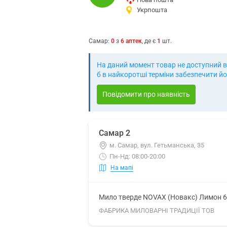
Укрпошта
Самар
:
0
з
6
аптек
, де є
1
шт.
На даний момент товар не доступний в
б в найкоротші терміни забезпечити й
Повідомити про наявність
Самар 2
м. Самар, вул. Гетьманська, 35
Пн-Нд: 08:00-20:00
На мапі
Мило тверде NOVAX (Новакс) Лимон 6
ФАБРИКА МИЛОВАРНІ ТРАДИЦІЇ ТОВ