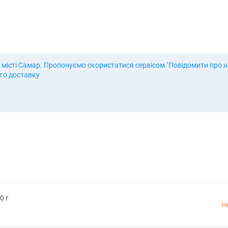
 місті Самар. Пропонуємо скористатися сервісом "Повідомити про на
ого доставку
0 г
Н