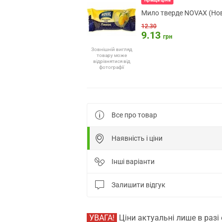
Мило тверде NOVAX (Нов
12.30
9.13
грн
Зовнішній вигляд
товару може
відрізнятися від
фотографії
Все про товар
Наявність і ціни
Інші варіанти
Залишити відгук
УВАГА!
Ціни актуальні лише в разі