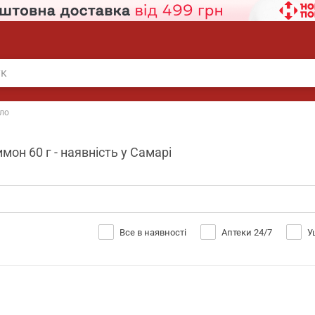
ло
он 60 г - наявність у Самарі
Все в наявності
Аптеки 24/7
У