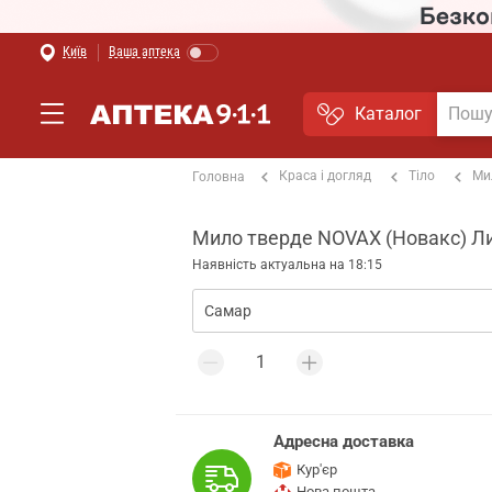
Київ
Ваша аптека
Каталог
Краса і догляд
Тіло
Ми
Головна
Мило тверде NOVAX (Новакс) Лим
Наявність актуальна на 18:15
Адресна доставка
Кур'єр
Нова пошта