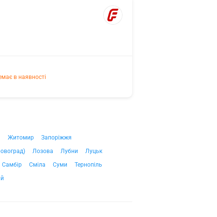
емає в наявності
ч
Житомир
Запоріжжя
ровоград)
Лозова
Лубни
Луцьк
Самбір
Сміла
Суми
Тернопіль
ий