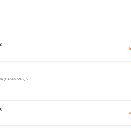
0 г
Н
а (Перемоги), 5
0 г
Н