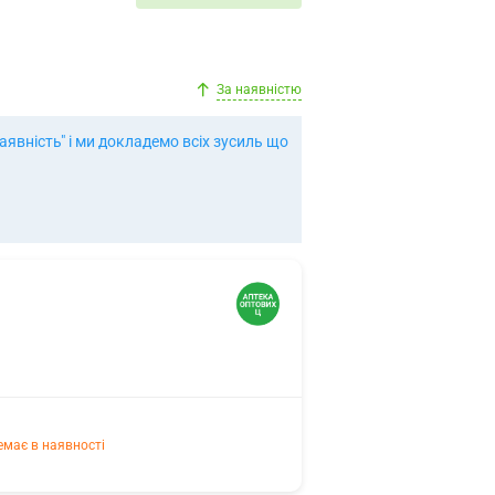
За наявністю
явність" і ми докладемо всіх зусиль що
емає в наявності