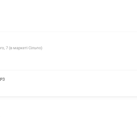
о, 7 (в маркеті Сільпо)
 №3