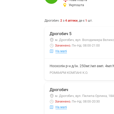
Укрпошта
Дрогобич
:
2
з
4
аптеки
, де є
1
шт.
Дрогобич 5
м. Дрогобич, вул. Володимира Великог
Зачинено
.
Пн-Нд: 08:00-21:00
На мапі
Ноохолін р-н д/ін. 250мг/мл амп. 4мл
РОМФАРМ КОМПАНІ К.О.
Дрогобич
м. Дрогобич, вул. Пилипа Орлика, 18А
Зачинено
.
Пн-Нд: 08:00-20:30
На мапі