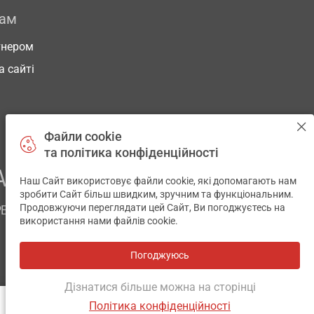
рам
тнером
а сайті
Файли cookie
та політика конфіденційності
АШОГО ЗДОРОВ’Я
Наш Сайт використовує файли cookie, які допомагають нам
✕
зробити Сайт більш швидким, зручним та функціональним.
Продовжуючи переглядати цей Сайт, Ви погоджуєтесь на
РЕМ
використання нами файлів cookie.
Погоджуюсь
Всі аптеки
на мапі
Розробка і підтримка сайту -
wu.ua
Дізнатися більше можна на сторінці
Політика конфіденційності