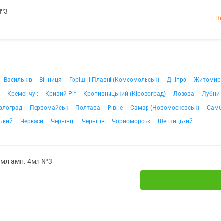
 №3
Н
Васильків
Вінниця
Горішні Плавні (Комсомольськ)
Дніпро
Житомир
Кременчук
Кривий Ріг
Кропивницький (Кіровоград)
Лозова
Лубни
влоград
Первомайськ
Полтава
Рівне
Самар (Новомосковськ)
Самб
ький
Черкаси
Чернівці
Чернігів
Чорноморськ
Шептицький
г/мл амп. 4мл №3