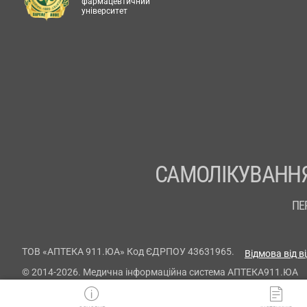
фармацевтичний
університет
САМОЛІКУВАННЯ
ПЕ
ТОВ «АПТЕКА 911.ЮА» Код ЄДРПОУ 43631965.
Відмова від в
© 2014-2026. Медична інформаційна система АПТЕКА911.ЮА