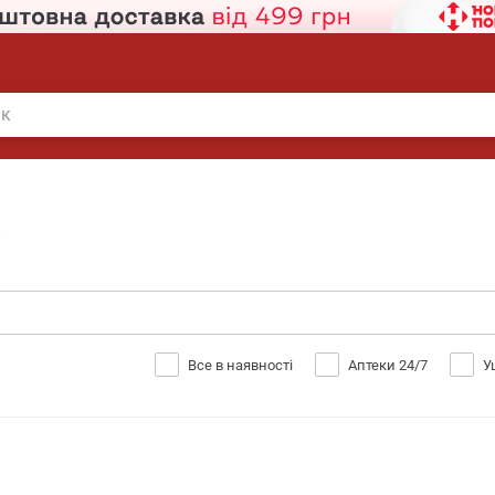
і
Все в наявності
Аптеки 24/7
У