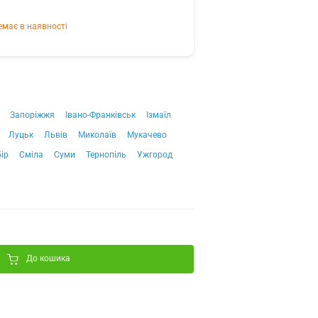
емає в наявності
Запоріжжя
Івано-Франківськ
Ізмаїл
Луцьк
Львів
Миколаїв
Мукачево
ір
Сміла
Суми
Тернопіль
Ужгород
До кошика