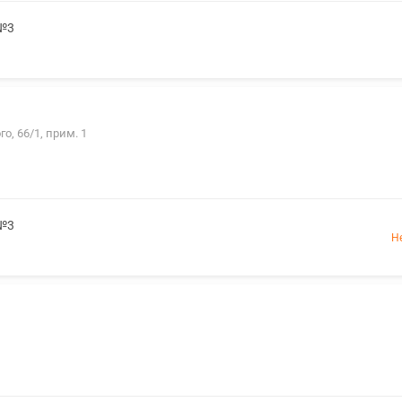
 №3
о, 66/1, прим. 1
 №3
Н