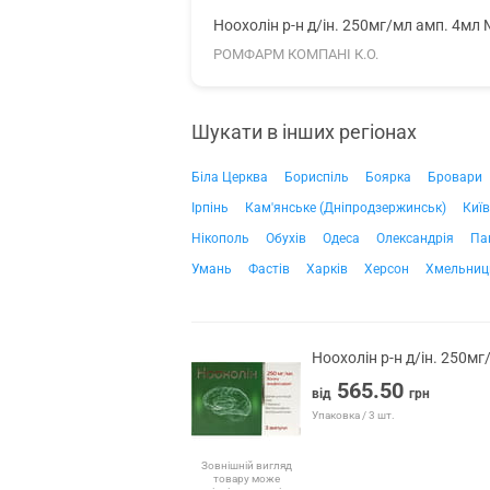
Ноохолін р-н д/ін. 250мг/мл амп. 4мл
РОМФАРМ КОМПАНІ К.О.
Шукати в інших регіонах
Біла Церква
Бориспіль
Боярка
Бровари
Ірпінь
Кам'янське (Дніпродзержинськ)
Київ
Нікополь
Обухів
Одеса
Олександрія
Па
Умань
Фастів
Харків
Херсон
Хмельниц
Ноохолін р-н д/ін. 250м
565.50
від
грн
Упаковка / 3 шт.
Зовнішній вигляд
товару може