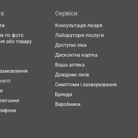
га
Сервіси
ти
Консультація лікаря
я по фото
Лабораторні послуги
ня або товару
Доступні ліки
Дисконтна картка
Ваша аптека
 замовлення
Довідник ліків
кості
Симптоми і захворювання
ня
Бренди
 питання
Виробники
елефони