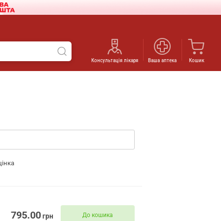
Консультація лікаря
Ваша аптека
Кошик
цінка
795.00
До кошика
грн