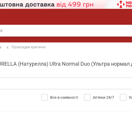
а
Прокладки критичні
URELLA (Натурелла) Ultra Normal Duo (Ультра нормал д
Все в наявності
Аптеки 24/7
У