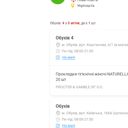
Укрпошта
Обухів
:
4
з
5
аптек
, де є
1
шт.
Обухів 4
м. Обухів, вул. Каштанова, 6/1 (в мага
Пн-Нд: 08:00-21:00
На мапі
Прокладки гігієнічні жіночі NATURELL
20 шт
PROCTER & GAMBLE SP. O.O.
Обухів
м. Обухів, вул. Київська, 166А (зупинк
Пн-Нд: 08:00-21:00
На мапі