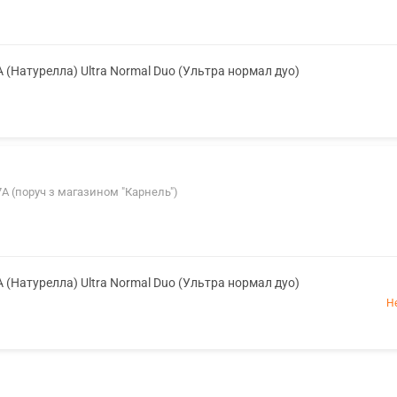
A (Натурелла) Ultra Normal Duo (Ультра нормал дуо)
57А (поруч з магазином "Карнель")
A (Натурелла) Ultra Normal Duo (Ультра нормал дуо)
Н