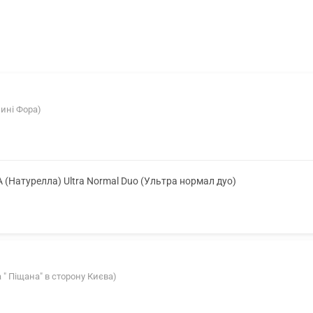
зині Фора)
A (Натурелла) Ultra Normal Duo (Ультра нормал дуо)
а " Піщана" в сторону Києва)