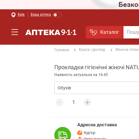
Київ
Ваша аптека
Каталог
Краса і догляд
Жіноча гігієн
Головна
Прокладки гігієнічні жіночі NAT
Наявність актуальна на 16:45
Адресна доставка
Кур'єр
Нова пошта