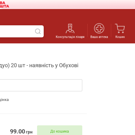
Консультація лікаря
Ваша аптека
Кошик
уо) 20 шт - наявність у Обухові
цінка
99.00
До кошика
грн