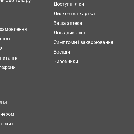
ня або товару
Доступні ліки
Дисконтна картка
Ваша аптека
 замовлення
Довідник ліків
кості
Симптоми і захворювання
ня
Бренди
 питання
Виробники
елефони
рам
тнером
а сайті