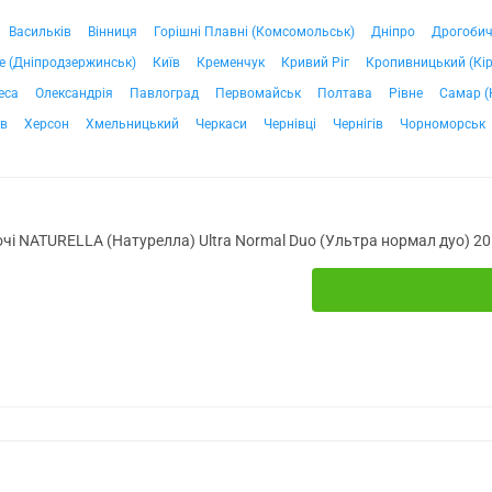
Васильків
Вінниця
Горішні Плавні (Комсомольськ)
Дніпро
Дрогоби
е (Дніпродзержинськ)
Київ
Кременчук
Кривий Ріг
Кропивницький (Кі
еса
Олександрія
Павлоград
Первомайськ
Полтава
Рівне
Самар (
ів
Херсон
Хмельницький
Черкаси
Чернівці
Чернігів
Чорноморськ
ночі NATURELLA (Натурелла) Ultra Normal Duo (Ультра нормал дуо) 20