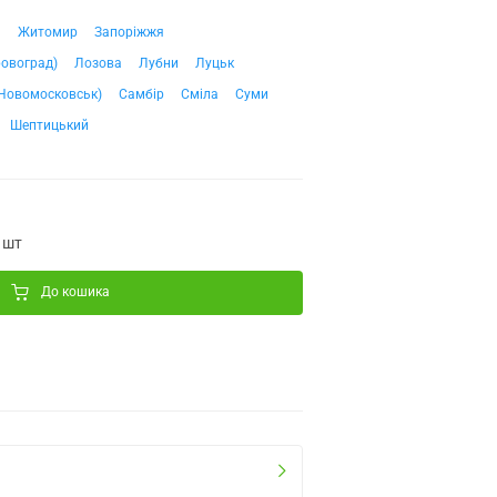
ч
Житомир
Запоріжжя
ровоград)
Лозова
Лубни
Луцьк
Новомосковськ)
Самбір
Сміла
Суми
Шептицький
 шт
До кошика