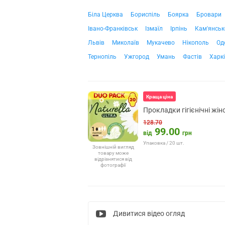
Біла Церква
Бориспіль
Боярка
Бровари
Івано-Франківськ
Ізмаїл
Ірпінь
Кам'янськ
Львів
Миколаїв
Мукачево
Нікополь
Од
Тернопіль
Ужгород
Умань
Фастів
Харк
Краща ціна
Прокладки гігієнічні жі
128.70
99.00
від
грн
Упаковка / 20 шт.
Зовнішній вигляд
товару може
відрізнятися від
фотографії
Дивитися відео огляд