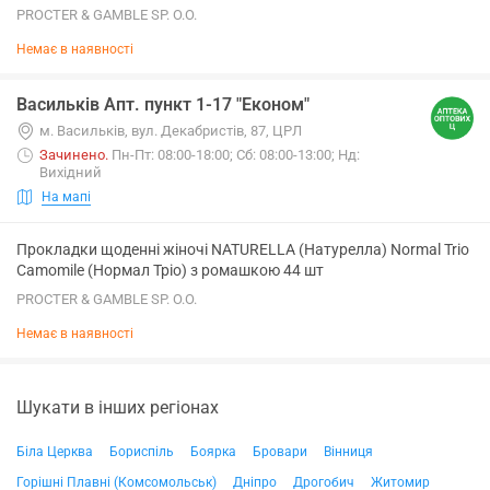
PROCTER & GAMBLE SP. O.O.
Немає в наявності
Васильків Апт. пункт 1-17 "Економ"
м. Васильків, вул. Декабристів, 87, ЦРЛ
Зачинено
.
Пн-Пт: 08:00-18:00; Сб: 08:00-13:00; Нд:
Вихідний
На мапі
Прокладки щоденні жіночі NATURELLA (Натурелла) Normal Trio
Camomile (Нормал Тріо) з ромашкою 44 шт
PROCTER & GAMBLE SP. O.O.
Немає в наявності
Шукати в інших регіонах
Біла Церква
Бориспіль
Боярка
Бровари
Вінниця
Горішні Плавні (Комсомольськ)
Дніпро
Дрогобич
Житомир