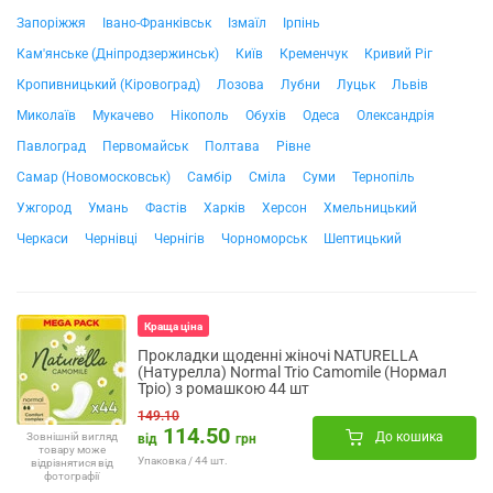
Запоріжжя
Івано-Франківськ
Ізмаїл
Ірпінь
Кам'янське (Дніпродзержинськ)
Київ
Кременчук
Кривий Ріг
Кропивницький (Кіровоград)
Лозова
Лубни
Луцьк
Львів
Миколаїв
Мукачево
Нікополь
Обухів
Одеса
Олександрія
Павлоград
Первомайськ
Полтава
Рівне
Самар (Новомосковськ)
Самбір
Сміла
Суми
Тернопіль
Ужгород
Умань
Фастів
Харків
Херсон
Хмельницький
Черкаси
Чернівці
Чернігів
Чорноморськ
Шептицький
Краща ціна
Прокладки щоденні жіночі NATURELLA
(Натурелла) Normal Trio Camomile (Нормал
Тріо) з ромашкою 44 шт
149.10
114.50
До кошика
Зовнішній вигляд
від
грн
товару може
Упаковка / 44 шт.
відрізнятися від
фотографії