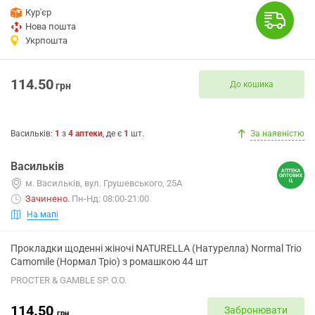
Кур'єр
Нова пошта
Укрпошта
114.50
До кошика
грн
Васильків
:
1
з
4
аптеки
, де є
1
шт.
За наявністю
Васильків
м. Васильків, вул. Грушевського, 25А
Зачинено
.
Пн-Нд: 08:00-21:00
На мапі
Прокладки щоденні жіночі NATURELLA (Натурелла) Normal Trio
Camomile (Нормал Тріо) з ромашкою 44 шт
PROCTER & GAMBLE SP. O.O.
114.50
Забронювати
грн