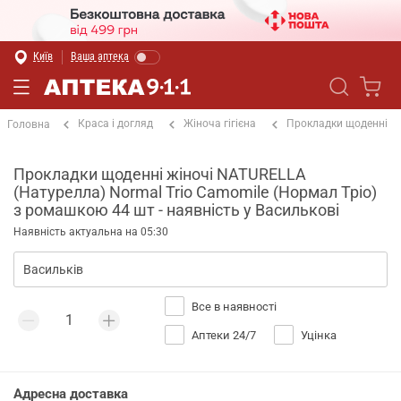
Київ
Ваша аптека
Краса і догляд
Жіноча гігієна
Прокладки щоденні
Головна
Прокладки щоденні жіночі NATURELLA
(Натурелла) Normal Trio Camomile (Нормал Тріо)
з ромашкою 44 шт - наявність у Василькові
Наявність актуальна на 05:30
Все в наявності
Аптеки 24/7
Уцінка
Адресна доставка