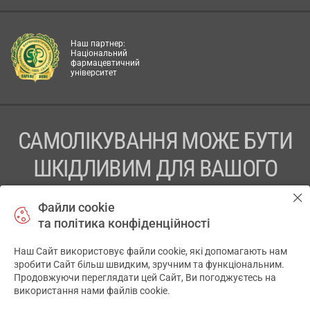
Наш партнер:
Національний
фармацевтичний
університет
САМОЛІКУВАННЯ МОЖЕ БУТИ
ШКІДЛИВИМ ДЛЯ ВАШОГО
ЗДОРОВ’Я
Файли cookie
та політика конфіденційності
ПЕРЕД ЗАСТОСУВАННЯМ ПРЕПАРАТУ ПРОКОНСУЛЬТУЙТЕСЬ
З ЛІКАРЕМ
Наш Сайт використовує файли cookie, які допомагають нам
✕
зробити Сайт більш швидким, зручним та функціональним.
ТОВ «АПТЕКА 911.ЮА» Код ЄДРПОУ 43631965.
Продовжуючи переглядати цей Сайт, Ви погоджуєтесь на
використання нами файлів cookie.
Відмова від відповідальності