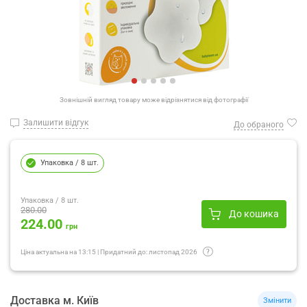
Зовнішній вигляд товару може відрізнятися від фотографії
Залишити відгук
До обраного
Упаковка
/ 8 шт.
Упаковка
/ 8 шт.
280.00
До кошика
224.00
грн
Ціна актуальна на
13:15
|
Придатний до:
листопад 2026
Доставка
м.
Київ
Змінити