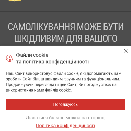
САМОЛІКУВАННЯ МОЖЕ БУТИ
ШКІДЛИВИМ ДЛЯ ВАШОГО
ЗДОРОВ’Я
Файли cookie
та політика конфіденційності
ПЕРЕД ЗАСТОСУВАННЯМ ПРЕПАРАТУ ПРОКОНСУЛЬТУЙТЕСЬ
З ЛІКАРЕМ
Наш Сайт використовує файли cookie, які допомагають нам
✕
зробити Сайт більш швидким, зручним та функціональним.
ТОВ «АПТЕКА 911.ЮА» Код ЄДРПОУ 43631965.
Продовжуючи переглядати цей Сайт, Ви погоджуєтесь на
використання нами файлів cookie.
Відмова від відповідальності
© 2014-2026. Медична інформаційна система АПТЕКА911.ЮА
Погоджуюсь
Розробка і підтримка сайту -
wu.ua
Дізнатися більше можна на сторінці
Політика конфіденційності
ОСНОВНЕ
ДЕ Є
ІНШІ ВАРІАНТИ
ВІДГУКИ