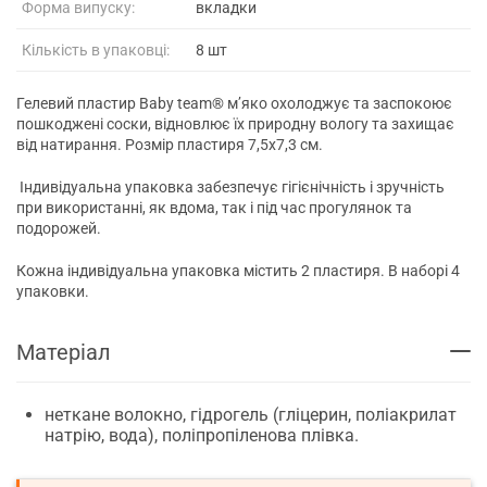
Форма випуску:
вкладки
Кількість в упаковці:
8 шт
Гелевий пластир Baby team® м’яко охолоджує та заспокоює
пошкоджені соски, відновлює їх природну вологу та захищає
від натирання. Розмір пластиря 7,5х7,3 см.
Індивідуальна упаковка забезпечує гігієнічність і зручність
при використанні, як вдома, так і під час прогулянок та
подорожей.
Кожна індивідуальна упаковка містить 2 пластиря. В наборі 4
упаковки.
Матеріал
неткане волокно, гідрогель (гліцерин, поліакрилат
натрію, вода), поліпропіленова плівка.