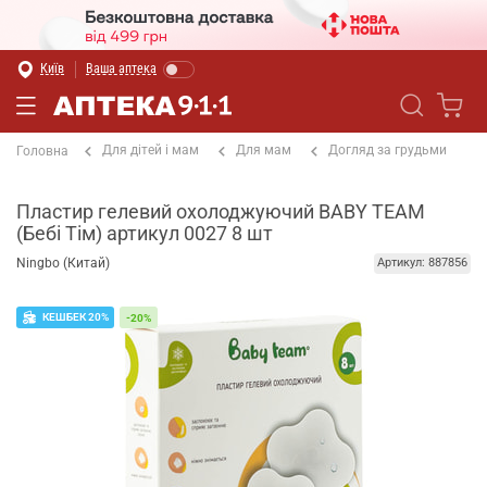
Київ
Ваша аптека
Для дітей і мам
Для мам
Догляд за грудьми
Головна
Пластир гелевий охолоджуючий BABY TEAM
(Бебі Тім) артикул 0027 8 шт
Ningbo (Китай)
Артикул: 887856
КЕШБЕК 20%
-20%