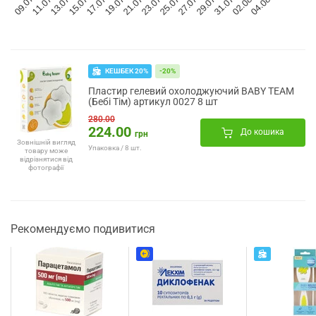
КЕШБЕК 20%
-20%
Пластир гелевий охолоджуючий BABY TEAM
(Бебі Тім) артикул 0027 8 шт
280.00
224.00
До кошика
грн
Зовнішній вигляд
Упаковка / 8 шт.
товару може
відрізнятися від
фотографії
Рекомендуємо подивитися