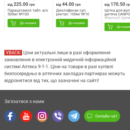
225.00
44.00
170.50
від
грн
від
грн
від
гр
Парацетамол табл. в/о
Диклофенак суп.
Щітка для вол
500мг №100
ректал. 100мг №10
дитяча CANPO
(Канпол) (арт
2/417 м'яка з 
До кошика
До кошика
До коши
УВАГА!
Ціни актуальні лише в разі оформлення
замовлення в електронній медичній інформаційній
системі Аптека 9-1-1. Ціни на товари в разі купівлі
безпосередньо в аптечних закладах-партнерах можуть
відрізнятися від тих, що зазначені на сайті!
Зв’язатися з нами
Онлайн чат