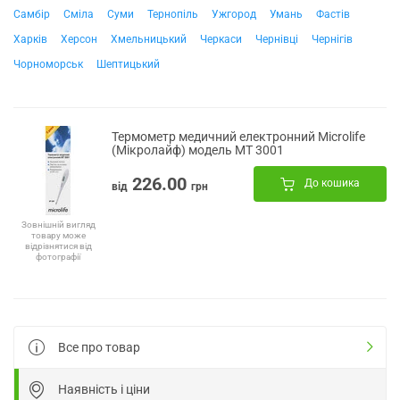
Самбір
Сміла
Суми
Тернопіль
Ужгород
Умань
Фастів
Харків
Херсон
Хмельницький
Черкаси
Чернівці
Чернігів
Чорноморськ
Шептицький
Термометр медичний електронний Microlife
(Мікролайф) модель МТ 3001
226.00
До кошика
від
грн
Зовнішній вигляд
товару може
відрізнятися від
фотографії
Все про товар
Наявність і ціни