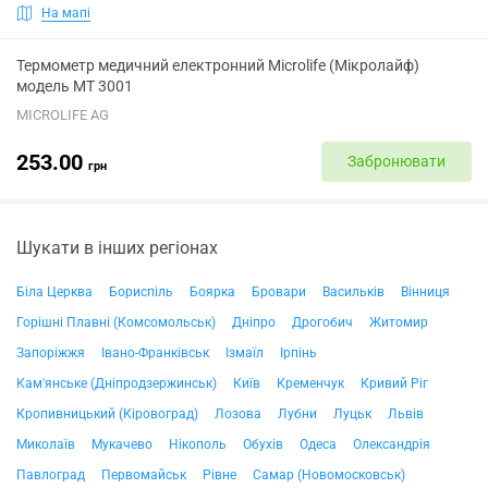
На мапі
Термометр медичний електронний Microlife (Мікролайф)
модель МТ 3001
MICROLIFE AG
253.00
Забронювати
грн
Шукати в інших регіонах
Біла Церква
Бориспіль
Боярка
Бровари
Васильків
Вінниця
Горішні Плавні (Комсомольськ)
Дніпро
Дрогобич
Житомир
Запоріжжя
Івано-Франківськ
Ізмаїл
Ірпінь
Кам'янське (Дніпродзержинськ)
Київ
Кременчук
Кривий Ріг
Кропивницький (Кіровоград)
Лозова
Лубни
Луцьк
Львів
Миколаїв
Мукачево
Нікополь
Обухів
Одеса
Олександрія
Павлоград
Первомайськ
Рівне
Самар (Новомосковськ)