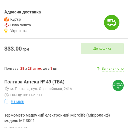
Адресна доставка
Кур'єр
Нова пошта
Укрпошта
333.00
До кошика
грн
Полтава
:
28
з
28
аптек
, де є
1
шт.
За наявністю
Полтава Аптека № 49 (ТВА)
м. Полтава, вул. Європейська, 241А
Пн-Нд: 08:00-21:00
На мапі
Термометр медичний електронний Microlife (Мікролайф)
модель МТ 3001