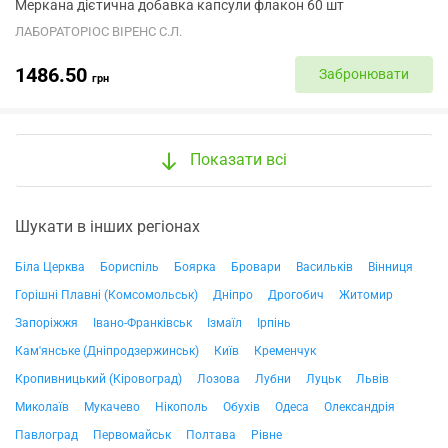
Меркана дієтична добавка капсули флакон 60 шт
ЛАБОРАТОРІОС ВІРЕНС С.Л.
1486.50
Забронювати
грн
Показати всі
Шукати в інших регіонах
Біла Церква
Бориспіль
Боярка
Бровари
Васильків
Вінниця
Горішні Плавні (Комсомольськ)
Дніпро
Дрогобич
Житомир
Запоріжжя
Івано-Франківськ
Ізмаїл
Ірпінь
Кам'янське (Дніпродзержинськ)
Київ
Кременчук
Кропивницький (Кіровоград)
Лозова
Лубни
Луцьк
Львів
Миколаїв
Мукачево
Нікополь
Обухів
Одеса
Олександрія
Павлоград
Первомайськ
Полтава
Рівне