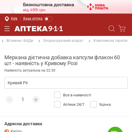
Київ
Ваша аптека
Вітаміни і БАДи
Опорно-руховий апарат
Комплексна терапія
Меркана дієтична добавка капсули флакон 60
шт - наявність у Кривому Розі
Наявність актуальна на 22:30
Все в наявності
Аптеки 24/7
Уцінка
Адресна доставка
Кур'єр