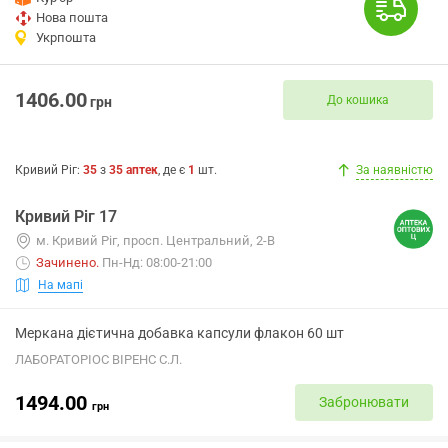
Нова пошта
Укрпошта
1406.00
До кошика
грн
Кривий Ріг
:
35
з
35
аптек
, де є
1
шт.
За наявністю
Кривий Ріг 17
м. Кривий Ріг, просп. Центральний, 2-В
Зачинено
.
Пн-Нд: 08:00-21:00
На мапі
Меркана дієтична добавка капсули флакон 60 шт
ЛАБОРАТОРІОС ВІРЕНС С.Л.
1494.00
Забронювати
грн