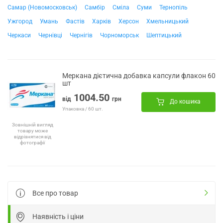
Самар (Новомосковськ)
Самбір
Сміла
Суми
Тернопіль
Ужгород
Умань
Фастів
Харків
Херсон
Хмельницький
Черкаси
Чернівці
Чернігів
Чорноморськ
Шептицький
Меркана дієтична добавка капсули флакон 60
шт
1004.50
від
грн
До кошика
Упаковка / 60 шт.
Зовнішній вигляд
товару може
відрізнятися від
фотографії
Все про товар
Наявність і ціни