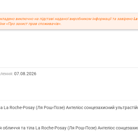
кладено виключно на підставі наданої виробником інформації та завірено
La
ни «Про захист прав споживачів».
лення:
07.08.2026
іла La Roche-Posay (Ля Рош-Позе) Антеліос сонцезахисний ультраст
я обличчя та тіла La Roche-Posay (Ля Рош-Позе) Антеліос сонцезах