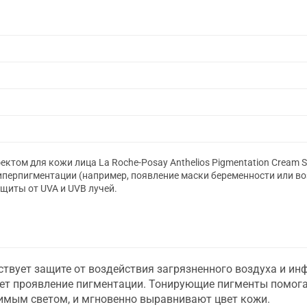
том для кожи лица La Roche-Posay Anthelios Pigmentation Cream 
гиперпигментации (например, появление маски беременности или в
щиты от UVA и UVB лучей.
ствует защите от воздействия загрязненного воздуха и ин
ет проявление пигментации. Тонирующие пигменты помог
имым светом, и мгновенно выравнивают цвет кожи.