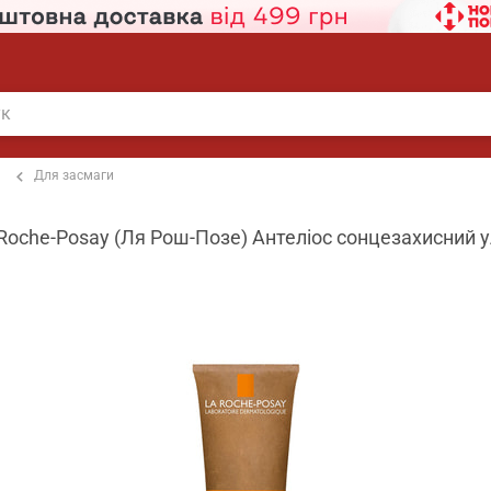
Для засмаги
 Roche-Posay (Ля Рош-Позе) Антеліос сонцезахисний