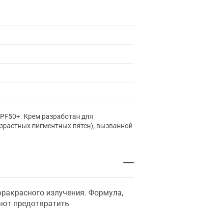
SPF50+. Крем разработан для
озрастных пигментных пятен), вызванной
фракрасного излучения. Формула,
ают предотвратить