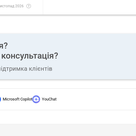
истопад 2026
я?
 консультація?
ідтримка клієнтів
Microsoft Copilot
YouChat