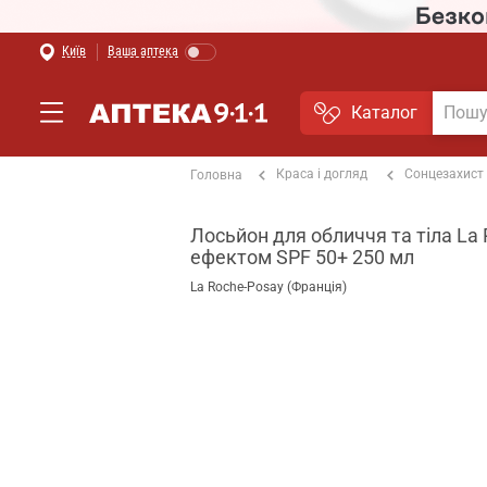
Київ
Ваша аптека
Каталог
Краса і догляд
Сонцезахист
Головна
Лосьйон для обличчя та тіла La
ефектом SPF 50+ 250 мл
La Roche-Posay (Франція)