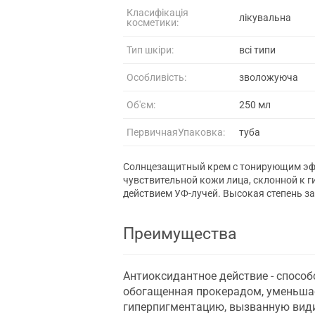
Класифікація
лікувальна
косметики:
Тип шкіри:
всі типи
Особливість:
зволожуюча
Об'єм:
250 мл
ПервичнаяУпаковка:
туба
Солнцезащитный крем с тонирующим эфек
чувствительной кожи лица, склонной к 
действием УФ-лучей. Высокая степень за
Преимущества
Антиоксидантное действие - способ
обогащенная прокерадом, уменьша
гиперпигментацию, вызванную вид