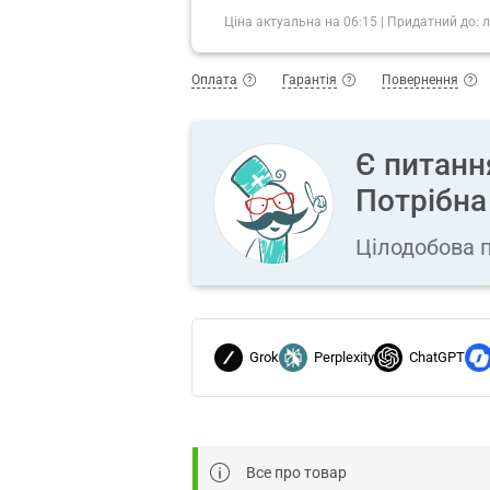
Ціна актуальна на
06:15
|
Придатний до:
л
Оплата
Гарантія
Повернення
Є питанн
Потрібна
Цілодобова п
Grok
Perplexity
ChatGPT
Все про товар