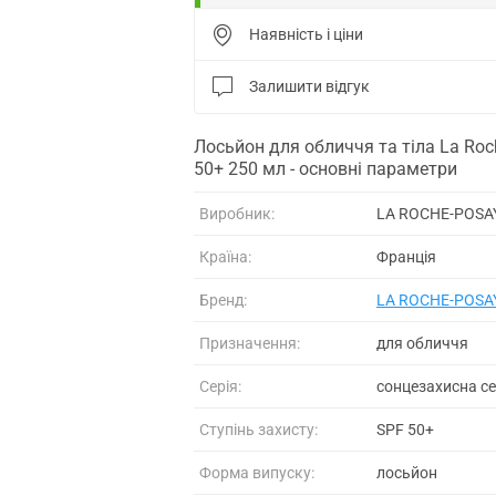
Наявність і ціни
Залишити відгук
Лосьйон для обличчя та тіла La Ro
50+ 250 мл - основні параметри
Виробник:
LA ROCHE-POSA
Країна:
Франція
Бренд:
LA ROCHE-POSA
Призначення:
для обличчя
Серія:
сонцезахисна се
Ступінь захисту:
SPF 50+
Форма випуску:
лосьйон