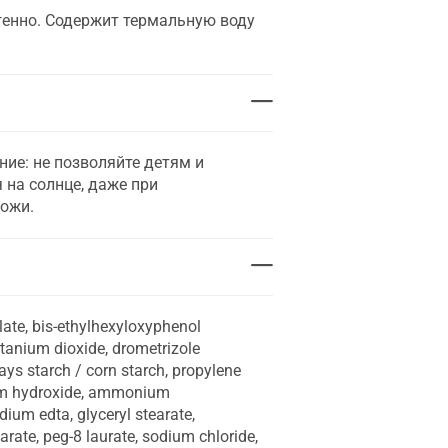
генно. Содержит термальную воду
ие: не позволяйте детям и
на солнце, даже при
кожи.
ylate, bis-ethylhexyloxyphenol
itanium dioxide, drometrizole
ays starch / corn starch, propylene
inum hydroxide, ammonium
dium edta, glyceryl stearate,
arate, peg-8 laurate, sodium chloride,