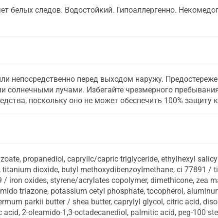
ет белых следов. Водостойкий. Гипоаллергенно. Некомедо
ли непосредственно перед выходом наружу. Предостережен
 солнечными лучами. Избегайте чрезмерного пребывания 
едства, поскольку оно не может обеспечить 100% защиту 
zoate, propanediol, caprylic/capric triglyceride, ethylhexyl salic
, titanium dioxide, butyl methoxydibenzoylmethane, ci 77891 / t
99 / iron oxides, styrene/acrylates copolymer, dimethicone, zea m
utamido triazone, potassium cetyl phosphate, tocopherol, alum
mum parkii butter / shea butter, caprylyl glycol, citric acid, diso
 acid, 2-oleamido-1,3-octadecanediol, palmitic acid, peg-100 ste