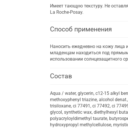
Имеет тающую текстуру. Не оставля
La Roche-Posay.
Способ применения
Наносить ежедневно на кожу лица и
младенцам находиться под прямыми
использовании солнцезащитного ср
Состав
Аqua / water, glycerin, c12-15 alkyl ben
methoxyphenyl triazine, alcohol denat.
trisiloxane, ci 77491, ci 77492, ci 774
glycol, synthetic wax, diethylhexyl b
polyacryloyldimethyl taurate, butyrosper
hydroxypropyl methylcellulose, myristic