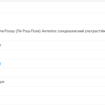
che-Posay (Ля Рош-Позе) Антеліос сонцезахисний ультраст
Y
Y
рія