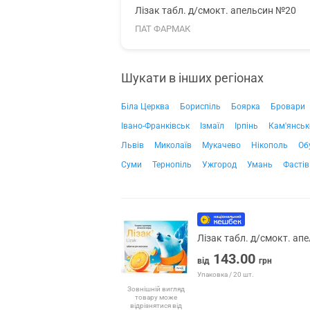
Лізак табл. д/смокт. апельсин №20
ПАТ ФАРМАК
Шукати в інших регіонах
Біла Церква
Бориспіль
Боярка
Бровари
Івано-Франківськ
Ізмаїл
Ірпінь
Кам'янськ
Львів
Миколаїв
Мукачево
Нікополь
Об
Суми
Тернопіль
Ужгород
Умань
Фастів
Лізак табл. д/смокт. ап
143.00
від
грн
Упаковка / 20 шт.
Зовнішній вигляд
товару може
відрізнятися від