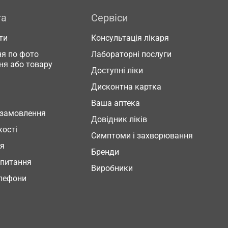
га
Сервіси
ти
Консультація лікаря
я по фото
Лабораторні послуги
ня або товару
Доступні ліки
Дисконтна картка
Ваша аптека
 замовлення
Довідник ліків
кості
Симптоми і захворювання
ня
Бренди
 питання
Виробники
елефони