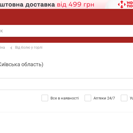
іна
Від болю у горлі
Київська область)
Все в наявності
Аптеки 24/7
У