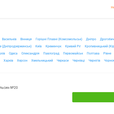
Н
Васильків
Вінниця
Горішні Плавні (Комсомольськ)
Дніпро
Дрогоби
е (Дніпродзержинськ)
Київ
Кременчук
Кривий Ріг
Кропивницький (Кі
ухів
Одеса
Олександрія
Павлоград
Первомайськ
Полтава
Рівне
Харків
Херсон
Хмельницький
Черкаси
Чернівці
Чернігів
Чорно
ельсин №20