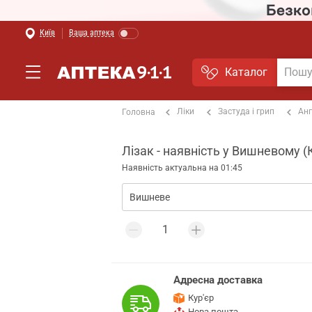
Київ
Ваша аптека
Каталог
Ліки
Застуда і грип
Анг
Головна
Лізак - наявність у Вишневому (
Наявність актуальна на 01:45
Адресна доставка
Кур'єр
Нова пошта