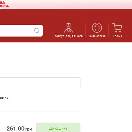
Консультація лікаря
Ваша аптека
Кошик
цінка
261.00
До кошика
грн