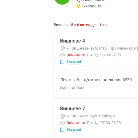
Укрпошта
Вишневе
:
5
з
6
аптек
, де є
1
шт.
Вишневе 4
м. Вишневе, вул. Марії Примаченко (П
Зачинено
.
Пн-Нд: 08:00-21:00
На мапі
Лізак табл. д/смокт. апельсин №20
ПАТ ФАРМАК
Вишневе 7
м. Вишневе, вул. Освіти, 5
Зачинено
.
Пн-Нд: 07:30-21:00
На мапі