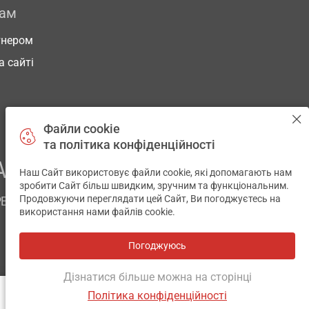
рам
тнером
а сайті
Файли cookie
та політика конфіденційності
АШОГО ЗДОРОВ’Я
Наш Сайт використовує файли cookie, які допомагають нам
✕
зробити Сайт більш швидким, зручним та функціональним.
Продовжуючи переглядати цей Сайт, Ви погоджуєтесь на
РЕМ
використання нами файлів cookie.
Погоджуюсь
Всі аптеки
на мапі
Розробка і підтримка сайту -
wu.ua
Дізнатися більше можна на сторінці
Політика конфіденційності
АНАЛОГИ
ВІДГУКИ