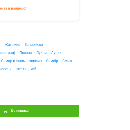
емає в наявності
ч
Житомир
Запоріжжя
ровоград)
Лозова
Лубни
Луцьк
Самар (Новомосковськ)
Самбір
Сміла
морськ
Шептицький
До кошика