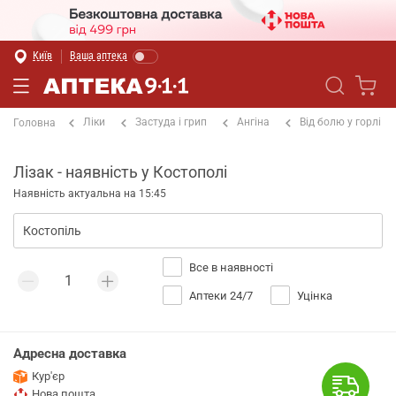
Київ
Ваша аптека
Ліки
Застуда і грип
Ангіна
Від болю у горлі
Головна
Лізак - наявність у Костополі
Наявність актуальна на 15:45
Все в наявності
Аптеки 24/7
Уцінка
Адресна доставка
Кур'єр
Нова пошта