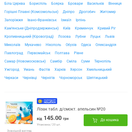
Біла Церква
Бориспіль
Боярка
Бровари
Васильків
Вінниця
Горішні Плавні (Комсомольськ)
Дніпро
Дрогобич
Житомир
Запоріжжя
Івано-Франківськ
Ізмаїл
Ірпінь
Кам'янське (Дніпродзержинськ)
Київ
Кременчук
Кривий Ріг
Кропивницький (Кіровоград)
Лозова
Лубни
Луцьк
Львів
Миколаїв
Мукачево
Нікополь
Обухів
Одеса
Олександрія
Павлоград
Первомайськ
Полтава
Рівне
Самар (Новомосковськ)
Самбір
Сміла
Суми
Тернопіль
Ужгород
Умань
Фастів
Харків
Херсон
Хмельницький
Черкаси
Чернівці
Чернігів
Чорноморськ
Шептицький
Лізак табл. д/смокт. апельсин №20
145.00
від
грн
До кошика
Упаковка / 20 шт.
Зовнішній вигляд