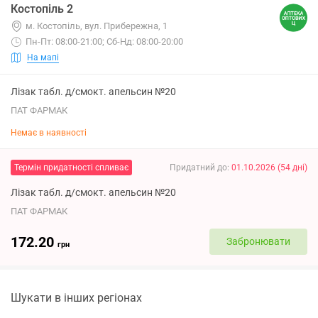
Костопіль 2
м. Костопіль, вул. Прибережна, 1
Пн-Пт: 08:00-21:00; Сб-Нд: 08:00-20:00
На мапі
Лізак табл. д/смокт. апельсин №20
ПАТ ФАРМАК
Немає в наявності
Термін придатності спливає
Придатний до
:
01.10.2026
(
54
дні
)
Лізак табл. д/смокт. апельсин №20
ПАТ ФАРМАК
172.20
Забронювати
грн
Шукати в інших регіонах