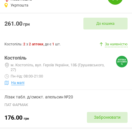
Укрпошта
261.00
До кошика
грн
Костопіль
:
2
з
2
аптеки
, де є
1
шт.
За наявністю
Костопіль
м. Костопіль, вул. Героїв України, 13Б (Грушевського,
27)
Пн-Нд: 08:00-21:00
На мапі
Лізак табл. д/смокт. апельсин №20
ПАТ ФАРМАК
176.00
Забронювати
грн