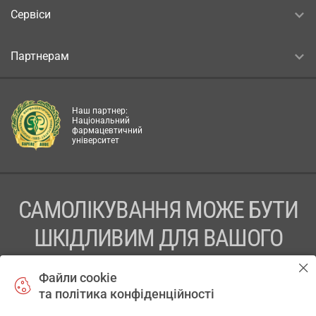
Сервіси
Партнерам
Наш партнер:
Національний
фармацевтичний
університет
САМОЛІКУВАННЯ МОЖЕ БУТИ
ШКІДЛИВИМ ДЛЯ ВАШОГО
ЗДОРОВ’Я
Файли cookie
та політика конфіденційності
ПЕРЕД ЗАСТОСУВАННЯМ ПРЕПАРАТУ ПРОКОНСУЛЬТУЙТЕСЬ
З ЛІКАРЕМ