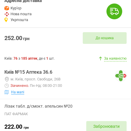
Адресна доставка
Кур'єр
Нова пошта
Укрпошта
252.00
До кошика
грн
Київ
:
76
з
185
аптек
, де є
1
шт.
За наявністю
Київ №15 Аптека 36.6
м. Київ, просп. Свободи, 26В
Зачинено
.
Пн-Нд: 08:00-21:00
На мапі
Лізак табл. д/смокт. апельсин №20
ПАТ ФАРМАК
222.00
Забронювати
грн