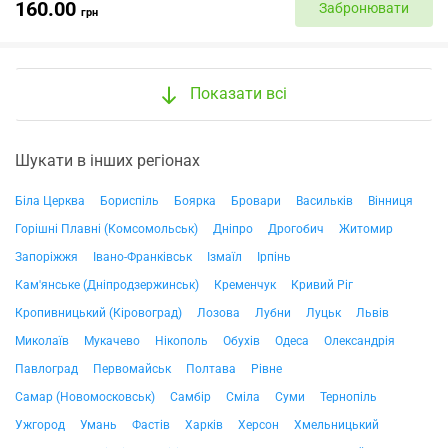
160.00
Забронювати
грн
Показати всі
Шукати в інших регіонах
Біла Церква
Бориспіль
Боярка
Бровари
Васильків
Вінниця
Горішні Плавні (Комсомольськ)
Дніпро
Дрогобич
Житомир
Запоріжжя
Івано-Франківськ
Ізмаїл
Ірпінь
Кам'янське (Дніпродзержинськ)
Кременчук
Кривий Ріг
Кропивницький (Кіровоград)
Лозова
Лубни
Луцьк
Львів
Миколаїв
Мукачево
Нікополь
Обухів
Одеса
Олександрія
Павлоград
Первомайськ
Полтава
Рівне
Самар (Новомосковськ)
Самбір
Сміла
Суми
Тернопіль
Ужгород
Умань
Фастів
Харків
Херсон
Хмельницький