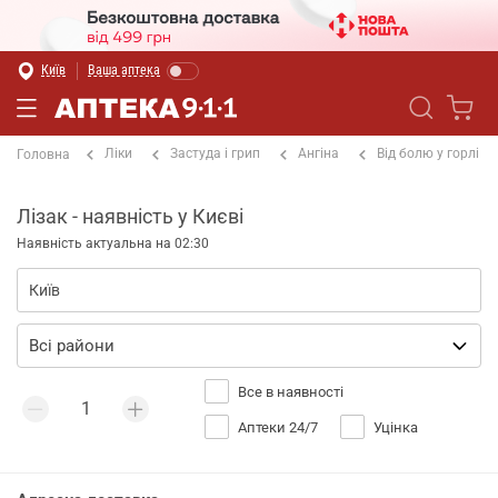
Київ
Ваша аптека
Ліки
Застуда і грип
Ангіна
Від болю у горлі
Головна
Лізак - наявність у Києві
Наявність актуальна на 02:30
Все в наявності
Аптеки 24/7
Уцінка