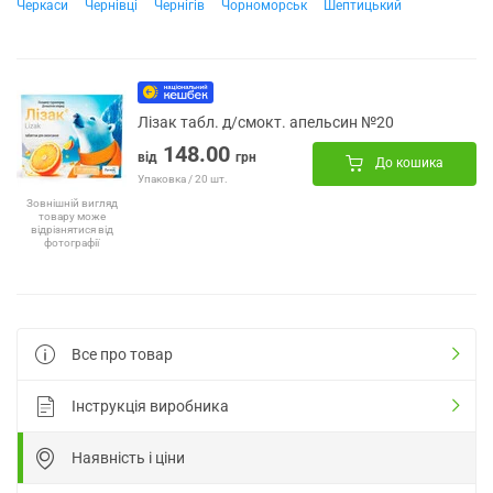
Черкаси
Чернівці
Чернігів
Чорноморськ
Шептицький
Лізак табл. д/смокт. апельсин №20
148.00
від
грн
До кошика
Упаковка / 20 шт.
Зовнішній вигляд
товару може
відрізнятися від
фотографії
Все про товар
Інструкція виробника
Наявність і ціни