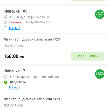
Київська 105
м. Київ, вул. Софії Русової, 3
Зачинено
.
Пн-Нд: 08:00-21:00
На мапі
Лізак табл. д/смокт. апельсин №20
ПАТ ФАРМАК
168.00
Забронювати
грн
Київська 17
м. Київ, просп. Берестейський, 136
Цілодобово
На мапі
Лізак табл. д/смокт. апельсин №20
ПАТ ФАРМАК