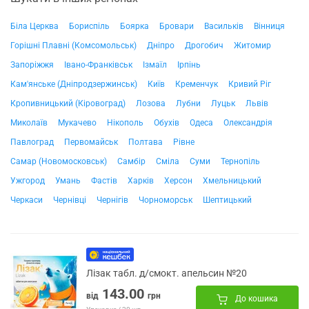
Біла Церква
Бориспіль
Боярка
Бровари
Васильків
Вінниця
Горішні Плавні (Комсомольськ)
Дніпро
Дрогобич
Житомир
Запоріжжя
Івано-Франківськ
Ізмаїл
Ірпінь
Кам'янське (Дніпродзержинськ)
Київ
Кременчук
Кривий Ріг
Кропивницький (Кіровоград)
Лозова
Лубни
Луцьк
Львів
Миколаїв
Мукачево
Нікополь
Обухів
Одеса
Олександрія
Павлоград
Первомайськ
Полтава
Рівне
Самар (Новомосковськ)
Самбір
Сміла
Суми
Тернопіль
Ужгород
Умань
Фастів
Харків
Херсон
Хмельницький
Черкаси
Чернівці
Чернігів
Чорноморськ
Шептицький
Лізак табл. д/смокт. апельсин №20
143.00
від
грн
До кошика