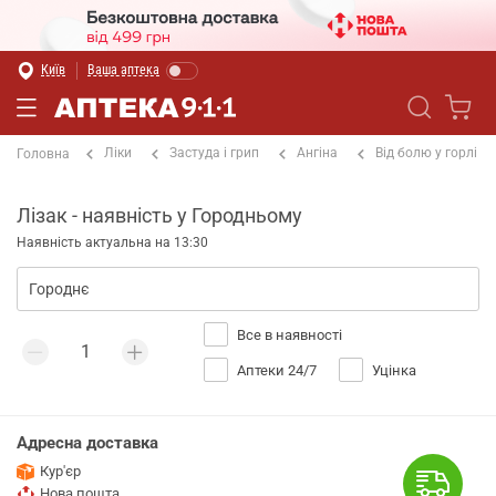
Київ
Ваша аптека
Ліки
Застуда і грип
Ангіна
Від болю у горлі
Головна
Лізак - наявність у Городньому
Наявність актуальна на 13:30
Все в наявності
Аптеки 24/7
Уцінка
Адресна доставка
Кур'єр
Нова пошта