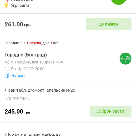
Укрпошта
261.00
До кошика
грн
Городнє
:
1
з
1
аптека
, де є
1
шт.
Городнє (Болград)
с. Городнє, вул. Широка, 40А
Пн-Нд: 08:00-20:00
На мапі
Лізак табл. д/смокт. апельсин №20
ПАТ ФАРМАК
245.00
Забронювати
грн
Шукати в інших регіонах