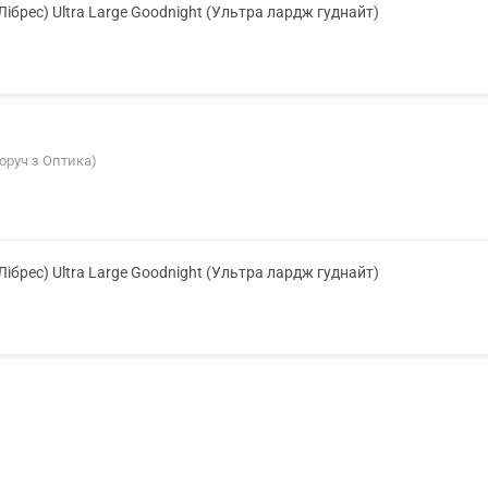
(Лібрес) Ultra Large Goodnight (Ультра лардж гуднайт)
поруч з Оптика)
(Лібрес) Ultra Large Goodnight (Ультра лардж гуднайт)