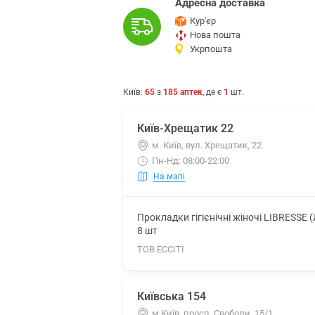
Адресна доставка
Кур'єр
Нова пошта
Укрпошта
Київ
:
65
з
185
аптек
, де є
1
шт.
Київ-Хрещатик 22
м. Київ, вул. Хрещатик, 22
Пн-Нд: 08:00-22:00
На мапі
Прокладки гігієнічні жіночі LIBRESSE 
8 шт
ТОВ ЕССІТІ
Київська 154
м.Київ, просп. Свободи, 15/1