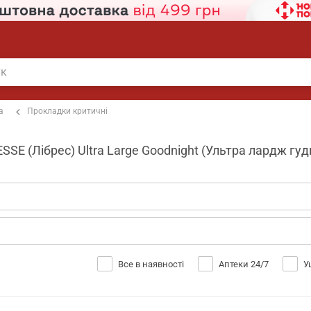
а
Прокладки критичні
ESSE (Лібрес) Ultra Large Goodnight (Ультра лардж гудн
Все в наявності
Аптеки 24/7
У