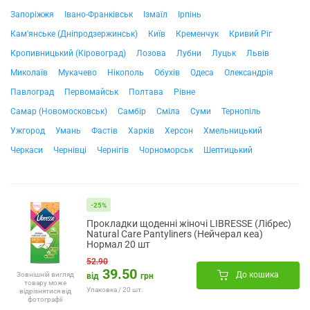
Запоріжжя
Івано-Франківськ
Ізмаїл
Ірпінь
Кам'янське (Дніпродзержинськ)
Київ
Кременчук
Кривий Ріг
Кропивницький (Кіровоград)
Лозова
Лубни
Луцьк
Львів
Миколаїв
Мукачево
Нікополь
Обухів
Одеса
Олександрія
Павлоград
Первомайськ
Полтава
Рівне
Самар (Новомосковськ)
Самбір
Сміла
Суми
Тернопіль
Ужгород
Умань
Фастів
Харків
Херсон
Хмельницький
Черкаси
Чернівці
Чернігів
Чорноморськ
Шептицький
-25%
Прокладки щоденні жіночі LIBRESSE (Лібрес)
Natural Care Pantyliners (Нейчерал кеа)
Нормал 20 шт
52.90
39.50
До кошика
Зовнішній вигляд
від
грн
товару може
Упаковка / 20 шт.
відрізнятися від
фотографії