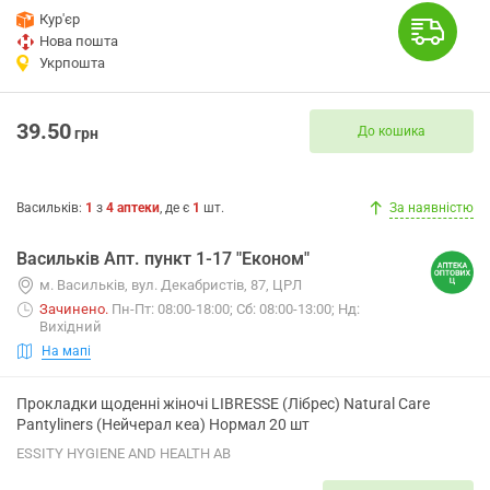
Кур'єр
Нова пошта
Укрпошта
39.50
До кошика
грн
Васильків
:
1
з
4
аптеки
, де є
1
шт.
За наявністю
Васильків Апт. пункт 1-17 "Економ"
м. Васильків, вул. Декабристів, 87, ЦРЛ
Зачинено
.
Пн-Пт: 08:00-18:00; Сб: 08:00-13:00; Нд:
Вихідний
На мапі
Прокладки щоденні жіночі LIBRESSE (Лібрес) Natural Care
Pantyliners (Нейчерал кеа) Нормал 20 шт
ESSITY HYGIENE AND HEALTH AB