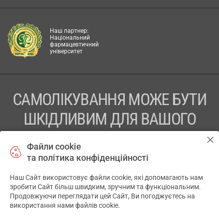
Наш партнер:
Національний
фармацевтичний
університет
САМОЛІКУВАННЯ МОЖЕ БУТИ
ШКІДЛИВИМ ДЛЯ ВАШОГО
ЗДОРОВ’Я
Файли cookie
та політика конфіденційності
ПЕРЕД ЗАСТОСУВАННЯМ ПРЕПАРАТУ ПРОКОНСУЛЬТУЙТЕСЬ
З ЛІКАРЕМ
Наш Сайт використовує файли cookie, які допомагають нам
✕
зробити Сайт більш швидким, зручним та функціональним.
ТОВ «АПТЕКА 911.ЮА» Код ЄДРПОУ 43631965.
Продовжуючи переглядати цей Сайт, Ви погоджуєтесь на
використання нами файлів cookie.
Відмова від відповідальності