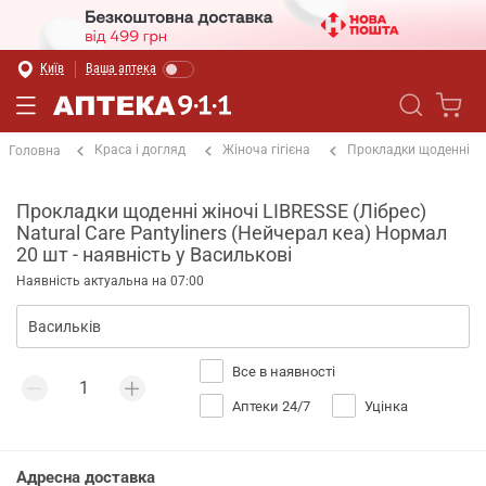
Київ
Ваша аптека
Краса і догляд
Жіноча гігієна
Прокладки щоденні
Головна
Прокладки щоденні жіночі LIBRESSE (Лібрес)
Natural Care Pantyliners (Нейчерал кеа) Нормал
20 шт - наявність у Василькові
Наявність актуальна на 07:00
Все в наявності
Аптеки 24/7
Уцінка
Адресна доставка