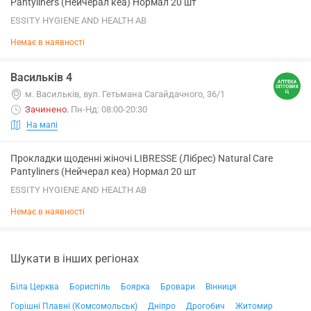
Pantyliners (Нейчерал кеа) Нормал 20 шт
ESSITY HYGIENE AND HEALTH AB
Немає в наявності
Васильків 4
м. Васильків, вул. Гетьмана Сагайдачного, 36/1
Зачинено
.
Пн-Нд: 08:00-20:30
На мапі
Прокладки щоденні жіночі LIBRESSE (Лібрес) Natural Care
Pantyliners (Нейчерал кеа) Нормал 20 шт
ESSITY HYGIENE AND HEALTH AB
Немає в наявності
Шукати в інших регіонах
Біла Церква
Бориспіль
Боярка
Бровари
Вінниця
Горішні Плавні (Комсомольськ)
Дніпро
Дрогобич
Житомир