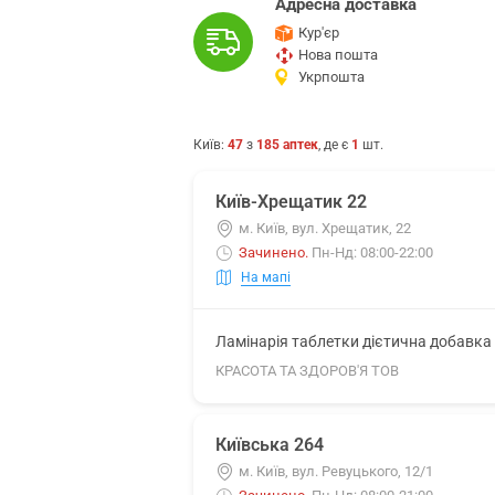
Адресна доставка
Кур'єр
Нова пошта
Укрпошта
Київ
:
47
з
185
аптек
, де є
1
шт.
Київ-Хрещатик 22
м. Київ, вул. Хрещатик, 22
Зачинено
.
Пн-Нд: 08:00-22:00
На мапі
Ламінарія таблетки дієтична добавка 5
КРАСОТА ТА ЗДОРОВ'Я ТОВ
Київська 264
м. Київ, вул. Ревуцького, 12/1