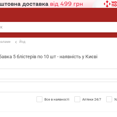
ералами
Йод
вка 5 блістерів по 10 шт - наявність у Києві
Все в наявності
Аптеки 24/7
У