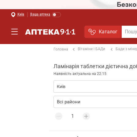
Київ
Ваша аптека
Каталог
Вітаміни і БАДи
Бади з мін
Головна
Ламінарія таблетки дієтична доба
Наявність актуальна на 22:15