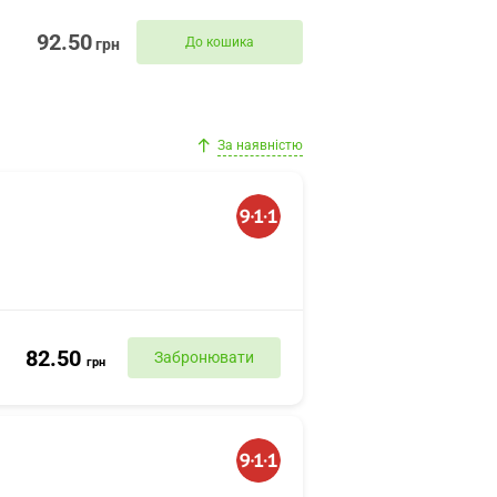
92.50
До кошика
грн
За наявністю
82.50
Забронювати
грн