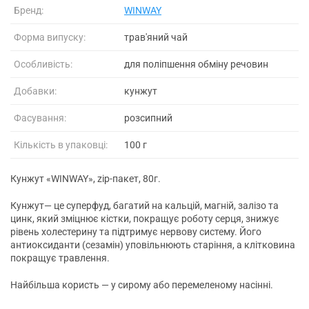
Бренд:
WINWAY
Форма випуску:
трав'яний чай
Особливість:
для поліпшення обміну речовин
Добавки:
кунжут
Фасування:
розсипний
Кількість в упаковці:
100 г
Кунжут «WINWAY», zip-пакет, 80г.
Кунжут— це суперфуд, багатий на кальцій, магній, залізо та
цинк, який зміцнює кістки, покращує роботу серця, знижує
рівень холестерину та підтримує нервову систему. Його
антиоксиданти (сезамін) уповільнюють старіння, а клітковина
покращує травлення.
Найбільша користь — у сирому або перемеленому насінні.