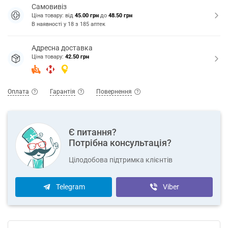
Самовивіз
Ціна товару: від
45.00 грн
до
48.50 грн
В наявності у
18
з
185
аптек
Адресна доставка
Ціна товару:
42.50 грн
Оплата
Гарантія
Повернення
Є питання?
Потрібна консультація?
Цілодобова підтримка клієнтів
Telegram
Viber