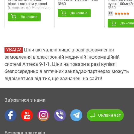
рiвня глюкози у крові
№60
сусп. 100мг/2г
(глюкометр) Herzen von
№30
Dr. Stein (Герзен вон Др.
До кошика
12
Стен) модель Ultra
До кошика
До коши
УВАГА!
Ціни актуальні лише в разі оформлення
замовлення в електронній медичній інформаційній
системі Аптека 9-1-1. Ціни на товари в разі купівлі
безпосередньо в аптечних закладах-партнерах можуть
відрізнятися від тих, що зазначені на сайті!
Зв’язатися з нами
Онлайн чат
Безпека платежів