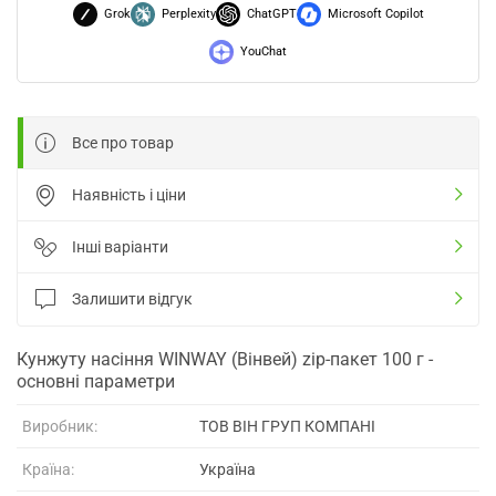
Grok
Perplexity
ChatGPT
Microsoft Copilot
YouChat
Все про товар
Наявність і ціни
Інші варіанти
Залишити відгук
Кунжуту насіння WINWAY (Вінвей) zip-пакет 100 г -
основні параметри
Виробник:
ТОВ ВІН ГРУП КОМПАНІ
Країна:
Україна