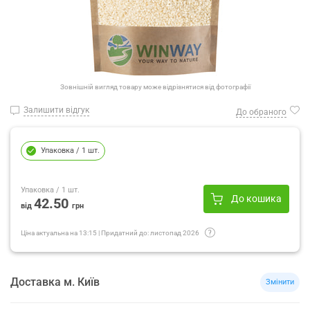
Зовнішній вигляд товару може відрізнятися від фотографії
Залишити відгук
До обраного
Упаковка
/ 1 шт.
Упаковка
/ 1 шт.
До кошика
42.50
від
грн
Ціна актуальна на
13:15
|
Придатний до:
листопад 2026
Доставка
м.
Київ
Змінити