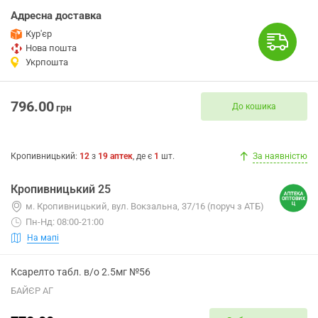
Адресна доставка
Кур'єр
Нова пошта
Укрпошта
796.00
До кошика
грн
Кропивницький
:
12
з
19
аптек
, де є
1
шт.
За наявністю
Кропивницький 25
м. Кропивницький, вул. Вокзальна, 37/16 (поруч з АТБ)
Пн-Нд: 08:00-21:00
На мапі
Ксарелто табл. в/о 2.5мг №56
БАЙЄР АГ