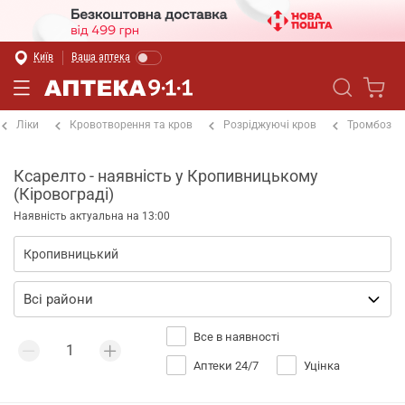
Київ
Ваша аптека
Ліки
Кровотворення та кров
Розріджуючі кров
Тромбоз
Ксарелто - наявність у Кропивницькому
(Кіровограді)
Наявність актуальна на 13:00
Все в наявності
Аптеки 24/7
Уцінка