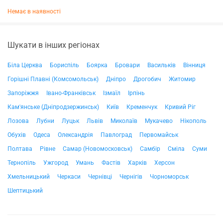
Немає в наявності
Шукати в інших регіонах
Біла Церква
Бориспіль
Боярка
Бровари
Васильків
Вінниця
Горішні Плавні (Комсомольськ)
Дніпро
Дрогобич
Житомир
Запоріжжя
Івано-Франківськ
Ізмаїл
Ірпінь
Кам'янське (Дніпродзержинськ)
Київ
Кременчук
Кривий Ріг
Лозова
Лубни
Луцьк
Львів
Миколаїв
Мукачево
Нікополь
Обухів
Одеса
Олександрія
Павлоград
Первомайськ
Полтава
Рівне
Самар (Новомосковськ)
Самбір
Сміла
Суми
Тернопіль
Ужгород
Умань
Фастів
Харків
Херсон
Хмельницький
Черкаси
Чернівці
Чернігів
Чорноморськ
Шептицький