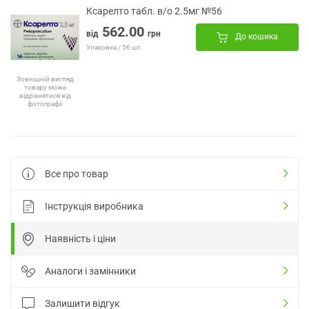
Ксарелто табл. в/о 2.5мг №56
562.00
від
грн
До кошика
Упаковка / 56 шт.
Зовнішній вигляд
товару може
відрізнятися від
фотографії
Все про товар
Інструкція виробника
Наявність і ціни
Аналоги і замінники
Залишити відгук