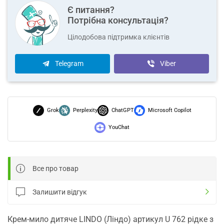
Є питання?
Потрібна консультація?
Цілодобова підтримка клієнтів
Telegram
Viber
Grok
Perplexity
ChatGPT
Microsoft Copilot
YouChat
Все про товар
Залишити відгук
Крем-мило дитяче LINDO (Ліндо) артикул U 762 рідке з