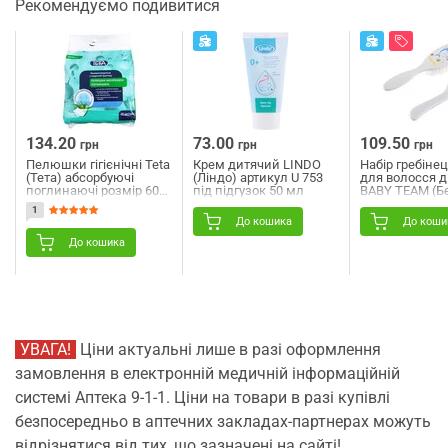
Рекомендуємо подивитися
134.20
73.00
109.50
грн
грн
грн
Пелюшки гігієнічні Teta
Крем дитячий LINDO
Набір гребінец
(Тета) абсорбуючі
(Ліндо) артикул U 753
для волосся 
поглинаючі розмір 60
під підгузок 50 мл
BABY TEAM (Бе
см x 40 см упаковка 10
артикул 7105 
1
шт
народження
До кошика
До коши
До кошика
УВАГА!
Ціни актуальні лише в разі оформлення
замовлення в електронній медичній інформаційній
системі Аптека 9-1-1. Ціни на товари в разі купівлі
безпосередньо в аптечних закладах-партнерах можуть
відрізнятися від тих, що зазначені на сайті!