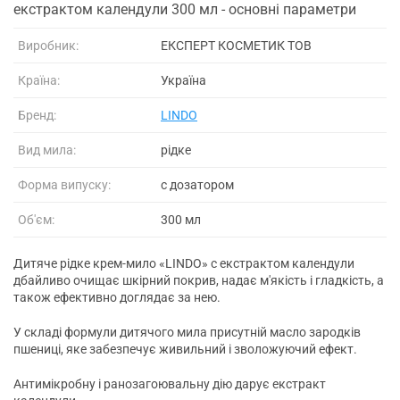
екстрактом календули 300 мл - основні параметри
Виробник:
ЕКСПЕРТ КОСМЕТИК ТОВ
Країна:
Україна
Бренд:
LINDO
Вид мила:
рідке
Форма випуску:
с дозатором
Об'єм:
300 мл
Дитяче рідке крем-мило «LINDO» c екстрактом календули
дбайливо очищає шкірний покрив, надає м'якість і гладкість, а
також ефективно доглядає за нею.
У складі формули дитячого мила присутній масло зародків
пшениці, яке забезпечує живильний і зволожуючий ефект.
Антимікробну і ранозагоювальну дію дарує екстракт