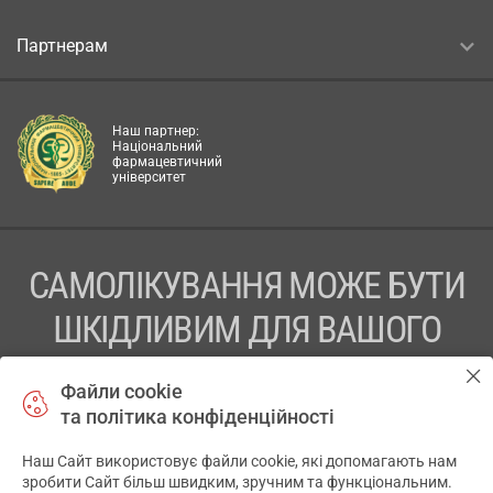
Партнерам
Наш партнер:
Національний
фармацевтичний
університет
САМОЛІКУВАННЯ МОЖЕ БУТИ
ШКІДЛИВИМ ДЛЯ ВАШОГО
ЗДОРОВ’Я
Файли cookie
та політика конфіденційності
ПЕРЕД ЗАСТОСУВАННЯМ ПРЕПАРАТУ ПРОКОНСУЛЬТУЙТЕСЬ
З ЛІКАРЕМ
Наш Сайт використовує файли cookie, які допомагають нам
✕
зробити Сайт більш швидким, зручним та функціональним.