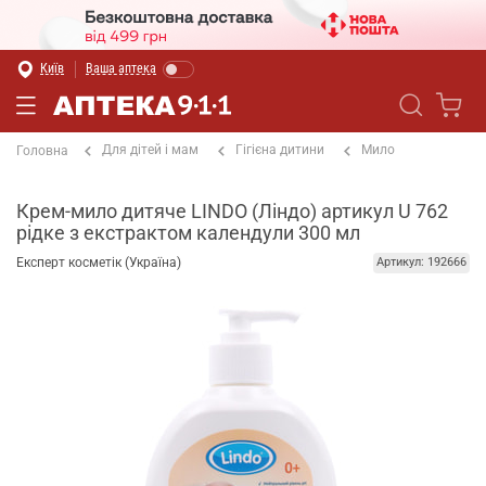
Київ
Ваша аптека
Для дітей і мам
Гігієна дитини
Мило
Головна
Крем-мило дитяче LINDO (Ліндо) артикул U 762
рідке з екстрактом календули 300 мл
Експерт косметік (Україна)
Артикул: 192666