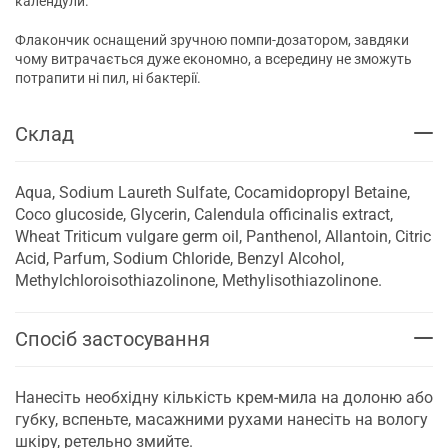
календули.
Флакончик оснащений зручною помпи-дозатором, завдяки
чому витрачається дуже економно, а всередину не зможуть
потрапити ні пил, ні бактерії.
Склад
Aqua, Sodium Laureth Sulfate, Cocamidopropyl Betaine,
Coco glucoside, Glycerin, Calendula officinalis extract,
Wheat Triticum vulgare germ oil, Panthenol, Allantoin, Citric
Acid, Parfum, Sodium Chloride, Benzyl Alcohol,
Methylchloroisothiazolinone, Methylisothiazolinone.
Спосіб застосування
Нанесіть необхідну кількість крем-мила на долоню або
губку, вспеньте, масажними рухами нанесіть на вологу
шкіру, ретельно змийте.