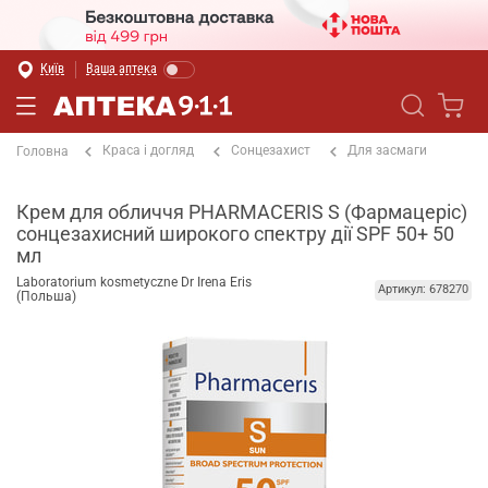
Київ
Ваша аптека
Краса і догляд
Сонцезахист
Для засмаги
Головна
Крем для обличчя PHARMACERIS S (Фармацеріс)
сонцезахисний широкого спектру дії SPF 50+ 50
мл
Laboratorium kosmetyczne Dr Irena Eris
Артикул: 678270
(Польша)