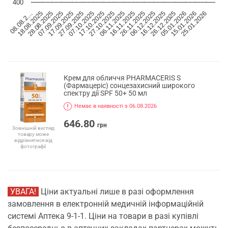
400
07.10.2025
05.01.2026
17.10.2025
15.01.2026
27.10.2025
25.01.2026
08.08.2…
06.11.2025
18.08.2025
16.11.2025
28.08.2025
26.11.2025
07.09.2025
06.12.2025
17.09.2025
16.12.2025
27.09.2025
26.12.2025
Крем для обличчя PHARMACERIS S
(Фармацеріс) сонцезахисний широкого
спектру дії SPF 50+ 50 мл
Немає в наявності з 06.08.2026
646.80
грн
Зовнішній вигляд
товару може
відрізнятися від
фотографії
УВАГА!
Ціни актуальні лише в разі оформлення
замовлення в електронній медичній інформаційній
системі Аптека 9-1-1. Ціни на товари в разі купівлі