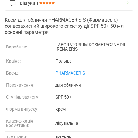
Відгуки
1
Крем для обличчя PHARMACERIS S (Фармацеріс)
сонцезахисний широкого спектру дії SPF 50+ 50 мл -
основні параметри
LABORATORIUM KOSMETYCZNE DR
Виробник:
IRENA ERIS
Країна:
Польша
Бренд:
PHARMACERIS
Призначення:
для обличчя
Ступінь захисту:
SPF 50+
Форма випуску:
крем
Класифікація
лікувальна
косметики:
Тип шкіри:
всі типи