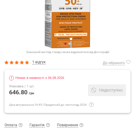
Зовнішній вигляд товару може відрізнятися від фотографії
1 відгук
До обраного
Немає в наявності з 06.08.2026
Упаковка
/ 1 шт.
Недоступно
646.80
грн
Ціна актуальна на
16:45
|
Придатний до:
листопад 2026
Оплата
Гарантія
Повернення