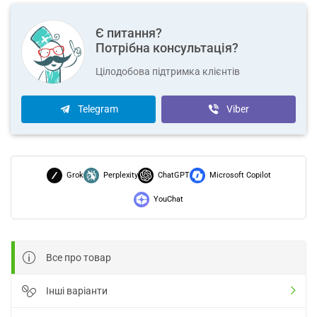
Є питання?
Потрібна консультація?
Цілодобова підтримка клієнтів
Telegram
Viber
Grok
Perplexity
ChatGPT
Microsoft Copilot
YouChat
Все про товар
Інші варіанти