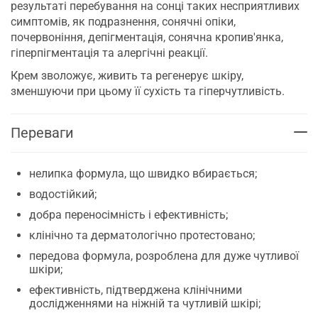
результаті перебування на сонці таких несприятливих
симптомів, як подразнення, сонячні опіки,
почервоніння, депігментація, сонячна кропив'янка,
гіперпігментація та алергічні реакції.
Крем зволожує, живить та регенерує шкіру,
зменшуючи при цьому її сухість та гіперчутливість.
Переваги
нелипка формула, що швидко вбирається;
водостійкий;
добра переносімність і ефективність;
клінічно та дерматологічно протестовано;
передова формула, розроблена для дуже чутливої
шкіри;
ефективність, підтверджена клінічними
дослідженнями на ніжній та чутливій шкірі;