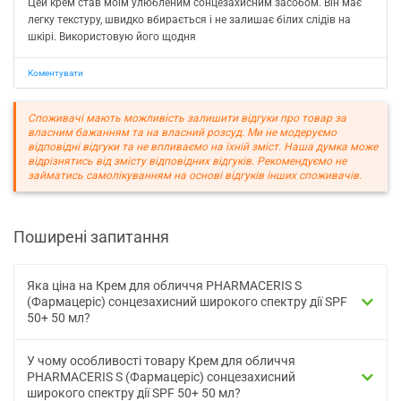
Цей крем став моїм улюбленим сонцезахисним засобом. Він має
легку текстуру, швидко вбирається і не залишає білих слідів на
шкірі. Використовую його щодня
Коментувати
Споживачі мають можливість залишити відгуки про товар за
власним бажанням та на власний розсуд. Ми не модеруємо
відповідні відгуки та не впливаємо на їхній зміст. Наша думка може
відрізнятись від змісту відповідних відгуків. Рекомендуємо не
займатись самолікуванням на основі відгуків інших споживачів.
Поширені запитання
Яка ціна на Крем для обличчя PHARMACERIS S
(Фармацеріс) сонцезахисний широкого спектру дії SPF
50+ 50 мл?
У чому особливості товару Крем для обличчя
PHARMACERIS S (Фармацеріс) сонцезахисний
широкого спектру дії SPF 50+ 50 мл?