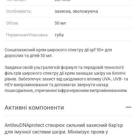
Особливість:
захисна, зволожуюча
Об'єм:
50 мл
ПервичнаяУпаковка:
туба
Сонцезахисний крем широкого спектру дії spf 50+ для
дорослих та дітей 50 мл.
Завдяки своїй ультралегкій формулі та передовій технології
фільтрів широкого спектру дії крем захищає шкіру на безлічі
рівнів. Забезпечує захист від шкідливого впливу UVA-, UVB- та
HEV-випромінювання та допомагає звернути назад
пошкодження, спричинені інфрачервоним випромінюванням.
Активні компоненти
AntileuDNAprotect створює сильний захисний бар'єр
для імунної системи шкіри. Мінімізує прояв у