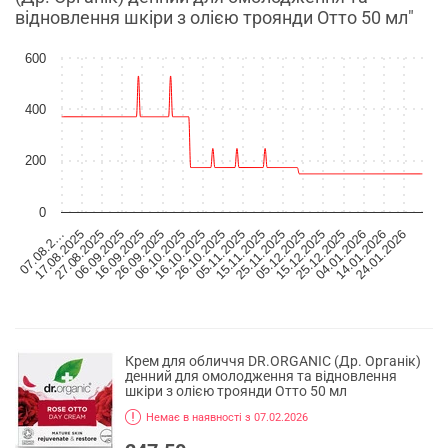
відновлення шкіри з олією троянди Отто 50 мл"
600
400
200
0
06.10.2025
04.01.2026
16.10.2025
14.01.2026
26.10.2025
24.01.2026
07.08.2…
05.11.2025
17.08.2025
15.11.2025
27.08.2025
25.11.2025
06.09.2025
05.12.2025
16.09.2025
15.12.2025
26.09.2025
25.12.2025
Крем для обличчя DR.ORGANIC (Др. Органік)
денний для омолодження та відновлення
шкіри з олією троянди Отто 50 мл
Немає в наявності з 07.02.2026