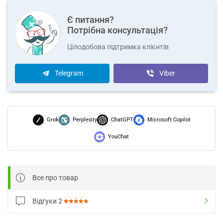
Є питання?
Потрібна консультація?
Цілодобова підтримка клієнтів
Telegram
Viber
Grok
Perplexity
ChatGPT
Microsoft Copilot
YouChat
Все про товар
Відгуки
2