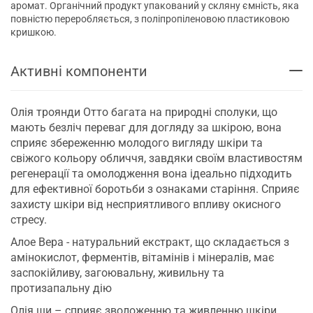
аромат. Органічний продукт упакований у скляну ємність, яка
повністю переробляється, з поліпропіленовою пластиковою
кришкою.
Активні компоненти
Олія троянди Отто багата на природні сполуки, що
мають безліч переваг для догляду за шкірою, вона
сприяє збереженню молодого вигляду шкіри та
свіжого кольору обличчя, завдяки своїм властивостям
регенерації та омолодження вона ідеально підходить
для ефективної боротьби з ознаками старіння. Сприяє
захисту шкіри від несприятливого впливу окисного
стресу.
Алое Вера - натуральний екстракт, що складається з
амінокислот, ферментів, вітамінів і мінералів, має
заспокійливу, загоювальну, живильну та
протизапальну дію
Олія ши – сприяє зволоженню та живленню шкіри,