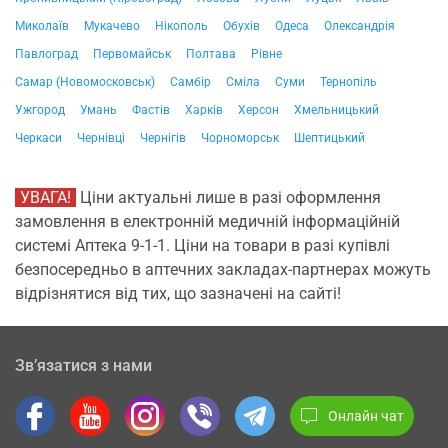
Миколаїв
Мукачево
Нікополь
Обухів
Одеса
Олександрія
Павлоград
Первомайськ
Полтава
Рівне
Самар (Новомосковськ)
Самбір
Сміла
Суми
Тернопіль
Ужгород
Умань
Фастів
Харків
Херсон
Хмельницький
Черкаси
Чернівці
Чернігів
Чорноморськ
Шептицький
УВАГА!
Ціни актуальні лише в разі оформлення
замовлення в електронній медичній інформаційній
системі Аптека 9-1-1. Ціни на товари в разі купівлі
безпосередньо в аптечних закладах-партнерах можуть
відрізнятися від тих, що зазначені на сайті!
Зв’язатися з нами
Онлайн чат