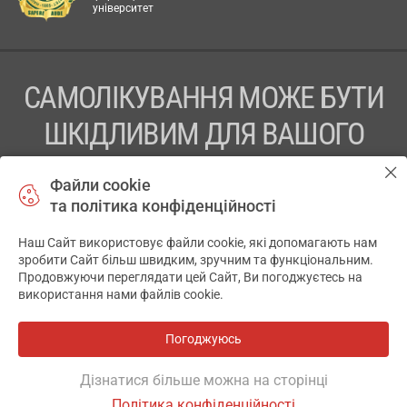
університет
САМОЛІКУВАННЯ МОЖЕ БУТИ
ШКІДЛИВИМ ДЛЯ ВАШОГО
ЗДОРОВ’Я
Файли cookie
та політика конфіденційності
ПЕРЕД ЗАСТОСУВАННЯМ ПРЕПАРАТУ ПРОКОНСУЛЬТУЙТЕСЬ
З ЛІКАРЕМ
Наш Сайт використовує файли cookie, які допомагають нам
✕
зробити Сайт більш швидким, зручним та функціональним.
ТОВ «АПТЕКА 911.ЮА» Код ЄДРПОУ 43631965.
Продовжуючи переглядати цей Сайт, Ви погоджуєтесь на
використання нами файлів cookie.
Відмова від відповідальності
© 2014-2026. Медична інформаційна система АПТЕКА911.ЮА
Погоджуюсь
Всі аптеки
на мапі
Розробка і підтримка сайту -
wu.ua
Дізнатися більше можна на сторінці
Політика конфіденційності