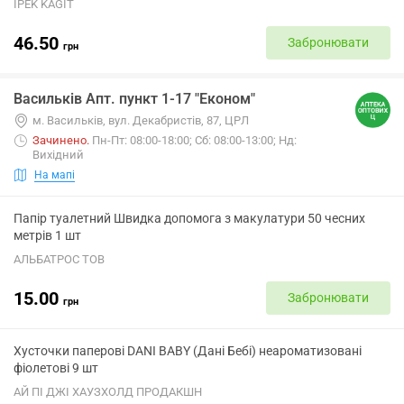
IPEK KAGIT
46.50
Забронювати
грн
Васильків Апт. пункт 1-17 "Економ"
м. Васильків, вул. Декабристів, 87, ЦРЛ
Зачинено
.
Пн-Пт: 08:00-18:00; Сб: 08:00-13:00; Нд:
Вихідний
На мапі
Папір туалетний Швидка допомога з макулатури 50 чесних
метрів 1 шт
АЛЬБАТРОС ТОВ
15.00
Забронювати
грн
Хусточки паперові DANI BABY (Дані Бебі) неароматизовані
фіолетові 9 шт
АЙ ПІ ДЖІ ХАУЗХОЛД ПРОДАКШН