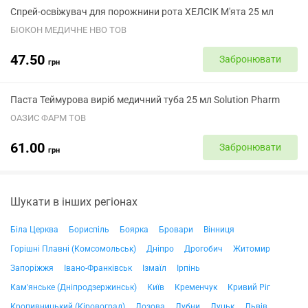
Спрей-освіжувач для порожнини рота ХЕЛСІК М'ята 25 мл
БІОКОН МЕДИЧНЕ НВО ТОВ
47.50
Забронювати
грн
Паста Теймурова виріб медичний туба 25 мл Solution Pharm
ОАЗИС ФАРМ ТОВ
61.00
Забронювати
грн
Шукати в інших регіонах
Біла Церква
Бориспіль
Боярка
Бровари
Вінниця
Горішні Плавні (Комсомольськ)
Дніпро
Дрогобич
Житомир
Запоріжжя
Івано-Франківськ
Ізмаїл
Ірпінь
Кам'янське (Дніпродзержинськ)
Київ
Кременчук
Кривий Ріг
Кропивницький (Кіровоград)
Лозова
Лубни
Луцьк
Львів