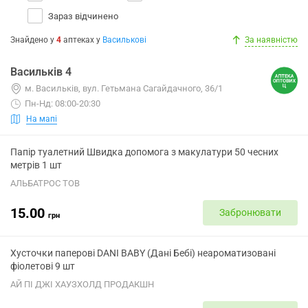
Зараз відчинено
Знайдено у
4
аптеках
у
Василькові
За наявністю
Васильків 4
м. Васильків, вул. Гетьмана Сагайдачного, 36/1
Пн-Нд: 08:00-20:30
На мапі
Папір туалетний Швидка допомога з макулатури 50 чесних
метрів 1 шт
АЛЬБАТРОС ТОВ
15.00
Забронювати
грн
Хусточки паперові DANI BABY (Дані Бебі) неароматизовані
фіолетові 9 шт
АЙ ПІ ДЖІ ХАУЗХОЛД ПРОДАКШН