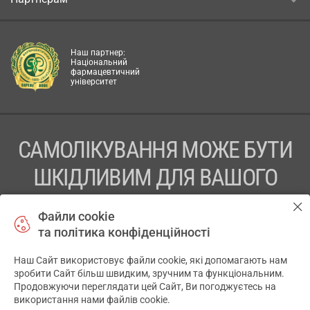
Наш партнер:
Національний
фармацевтичний
університет
САМОЛІКУВАННЯ МОЖЕ БУТИ
ШКІДЛИВИМ ДЛЯ ВАШОГО
ЗДОРОВ’Я
Файли cookie
та політика конфіденційності
ПЕРЕД ЗАСТОСУВАННЯМ ПРЕПАРАТУ ПРОКОНСУЛЬТУЙТЕСЬ
З ЛІКАРЕМ
Наш Сайт використовує файли cookie, які допомагають нам
✕
зробити Сайт більш швидким, зручним та функціональним.
ТОВ «АПТЕКА 911.ЮА» Код ЄДРПОУ 43631965.
Продовжуючи переглядати цей Сайт, Ви погоджуєтесь на
використання нами файлів cookie.
Відмова від відповідальності