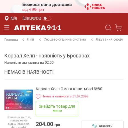
Київ
Ваша аптека
Ліки
Серцево-судинна система
Лікування серця
Головна
Корвал Хелп - наявність у Броварах
Наявність актуальна на 02:00
НЕМАЄ В НАЯВНОСТІ
Корвал Хелп Омега капс. м'які №80
Немає в наявності з 31.07.2026
Знайдіть товар для
мене
Зовнішній вигляд
товару може
204.00
відрізнятися від
грн
Аналоги
фотографії