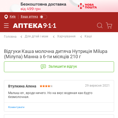
Київ
Ваша аптека
Для дітей і мам
Харчування
Каші
Головна
Відгуки Каша молочна дитяча Нутриція Milupa
(Мілупа) Манна з 6-ти місяців 210 г
Залишити відгук
29 вересня 2021
Втулкина Алена
Малыш ел , вроде ничего. Но на вкус водяная как будто
безмолочная.
Коментувати