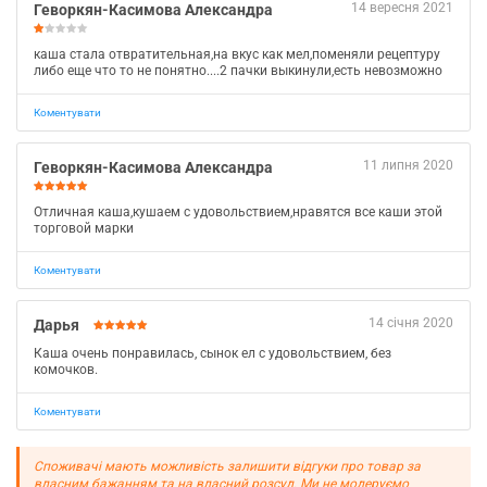
14 вересня 2021
Геворкян-Касимова Александра
каша стала отвратительная,на вкус как мел,поменяли рецептуру
либо еще что то не понятно....2 пачки выкинули,есть невозможно
Коментувати
11 липня 2020
Геворкян-Касимова Александра
Отличная каша,кушаем с удовольствием,нравятся все каши этой
торговой марки
Коментувати
14 січня 2020
Дарья
Каша очень понравилась, сынок ел с удовольствием, без
комочков.
Коментувати
Споживачі мають можливість залишити відгуки про товар за
власним бажанням та на власний розсуд. Ми не модеруємо