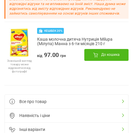
відповідні відгуки та не впливаємо на їхній зміст. Наша думка може
відрізнятись від змісту відповідних відгуків. Рекомендуємо не
займатись самолікуванням на основі відгуків інших споживачів.
КЕШБЕК 20%
Каша молочна дитяча Нутриція Milupa
(Мілупа) Манна з 6-ти місяців 210 г
97.00
До кошика
від
грн
Зовнішній вигляд
товару може
відрізнятися від
фотографії
Все про товар
Наявність і ціни
Інші варіанти