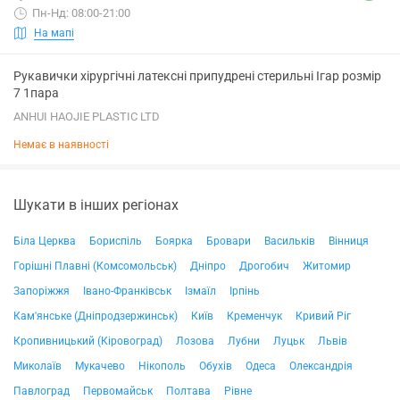
Пн-Нд: 08:00-21:00
На мапі
Рукавички хірургічні латексні припудрені стерильні Ігар розмір
7 1пара
ANHUI HAOJIE PLASTIC LTD
Немає в наявності
Шукати в інших регіонах
Біла Церква
Бориспіль
Боярка
Бровари
Васильків
Вінниця
Горішні Плавні (Комсомольськ)
Дніпро
Дрогобич
Житомир
Запоріжжя
Івано-Франківськ
Ізмаїл
Ірпінь
Кам'янське (Дніпродзержинськ)
Київ
Кременчук
Кривий Ріг
Кропивницький (Кіровоград)
Лозова
Лубни
Луцьк
Львів
Миколаїв
Мукачево
Нікополь
Обухів
Одеса
Олександрія
Павлоград
Первомайськ
Полтава
Рівне