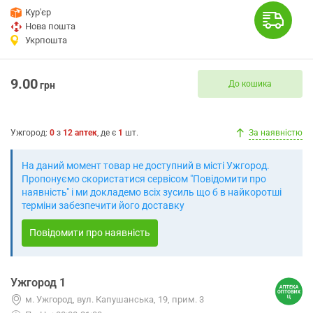
Кур'єр
Нова пошта
Укрпошта
9.00
До кошика
грн
Ужгород
:
0
з
12
аптек
, де є
1
шт.
За наявністю
На даний момент товар не доступний в місті Ужгород.
Пропонуємо скористатися сервісом "Повідомити про
наявність" і ми докладемо всіх зусиль що б в найкоротші
терміни забезпечити його доставку
Повідомити про наявність
Ужгород 1
м. Ужгород, вул. Капушанська, 19, прим. 3