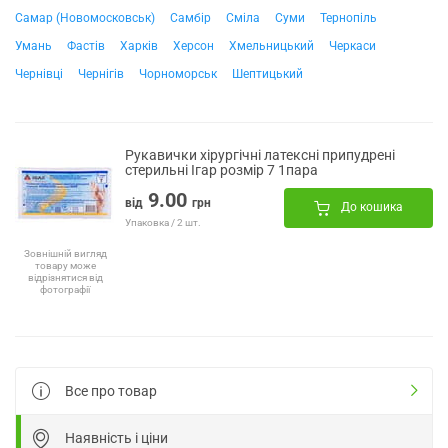
Самар (Новомосковськ)
Самбір
Сміла
Суми
Тернопіль
Умань
Фастів
Харків
Херсон
Хмельницький
Черкаси
Чернівці
Чернігів
Чорноморськ
Шептицький
Рукавички хірургічні латексні припудрені
стерильні Ігар розмір 7 1пара
9.00
від
грн
До кошика
Упаковка / 2 шт.
Зовнішній вигляд
товару може
відрізнятися від
фотографії
Все про товар
Наявність і ціни