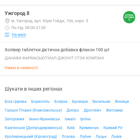
Ужгород 8
м. Ужгород, вул. Юрія Гойди, 10А, корп. 5
Пн-Нд: 08:00-21:00
На мапі
Холівер таблетки дієтична добавка флакон 100 шт
ДАНАФА ФАРМАСЬЮТІКАЛ ДЖОІНТ СТОК КОМПАНІ
Немає в наявності
Шукати в інших регіонах
Біла Церква
Бориспіль
Боярка
Бровари
Васильків
Вінниця
Горішні Плавні (Комсомольськ)
Дніпро
Дрогобич
Житомир
Запоріжжя
Івано-Франківськ
Ізмаїл
Ірпінь
Кам'янське (Дніпродзержинськ)
Київ
Кременчук
Кривий Ріг
Кропивницький (Кіровоград)
Лозова
Лубни
Луцьк
Львів