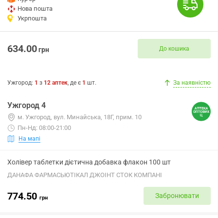
Нова пошта
Укрпошта
634.00
До кошика
грн
Ужгород
:
1
з
12
аптек
, де є
1
шт.
За наявністю
Ужгород 4
м. Ужгород, вул. Минайська, 18Г, прим. 10
Пн-Нд: 08:00-21:00
На мапі
Холівер таблетки дієтична добавка флакон 100 шт
ДАНАФА ФАРМАСЬЮТІКАЛ ДЖОІНТ СТОК КОМПАНІ
774.50
Забронювати
грн