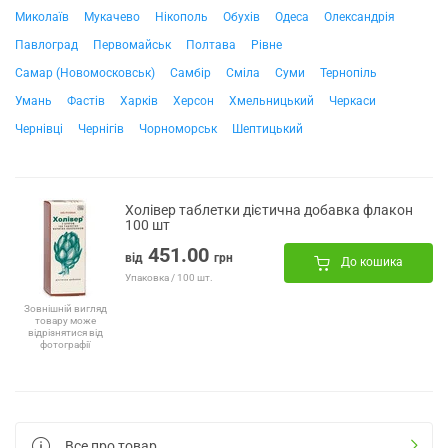
Миколаїв
Мукачево
Нікополь
Обухів
Одеса
Олександрія
Павлоград
Первомайськ
Полтава
Рівне
Самар (Новомосковськ)
Самбір
Сміла
Суми
Тернопіль
Умань
Фастів
Харків
Херсон
Хмельницький
Черкаси
Чернівці
Чернігів
Чорноморськ
Шептицький
Холівер таблетки дієтична добавка флакон
100 шт
451.00
від
грн
До кошика
Упаковка / 100 шт.
Зовнішній вигляд
товару може
відрізнятися від
фотографії
Все про товар