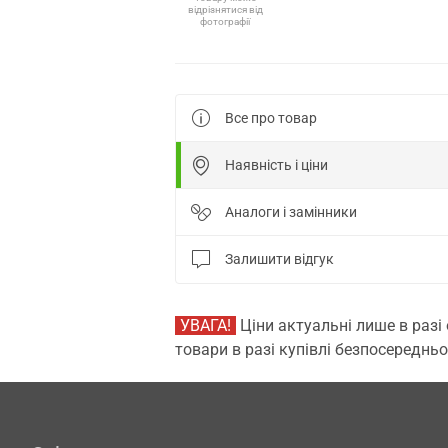
відрізнятися від
фотографії
Все про товар
Наявність і ціни
Аналоги і замінники
Залишити відгук
УВАГА!
Ціни актуальні лише в разі
товари в разі купівлі безпосередньо