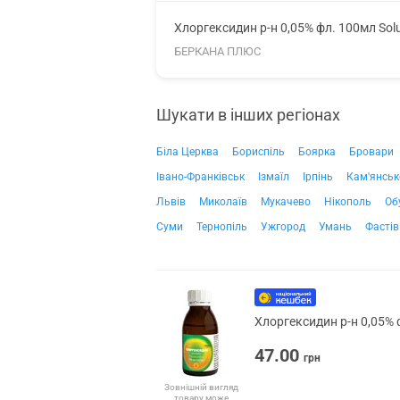
Хлоргексидин р-н 0,05% фл. 100мл Sol
БЕРКАНА ПЛЮС
Шукати в інших регіонах
Біла Церква
Бориспіль
Боярка
Бровари
Івано-Франківськ
Ізмаїл
Ірпінь
Кам'янськ
Львів
Миколаїв
Мукачево
Нікополь
Об
Суми
Тернопіль
Ужгород
Умань
Фастів
Хлоргексидин р-н 0,05% 
47.00
грн
Зовнішній вигляд
товару може