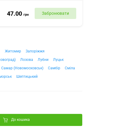
47.00
Забронювати
грн
ч
Житомир
Запоріжжя
ровоград)
Лозова
Лубни
Луцьк
Самар (Новомосковськ)
Самбір
Сміла
морськ
Шептицький
До кошика