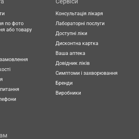
га
Сервіси
ти
Консультація лікаря
я по фото
Лабораторні послуги
ня або товару
Доступні ліки
Дисконтна картка
Ваша аптека
 замовлення
Довідник ліків
кості
Симптоми і захворювання
ня
Бренди
 питання
Виробники
елефони
рам