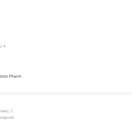
, 4
ution Pharm
ова), 2
Вихідний