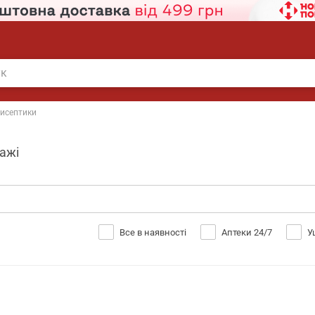
исептики
ражі
Все в наявності
Аптеки 24/7
У