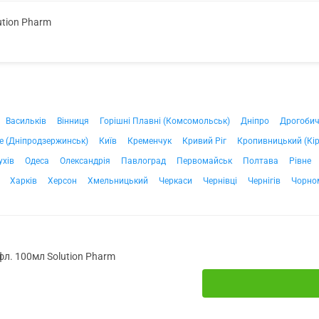
ution Pharm
Васильків
Вінниця
Горішні Плавні (Комсомольськ)
Дніпро
Дрогоби
е (Дніпродзержинськ)
Київ
Кременчук
Кривий Ріг
Кропивницький (Кі
ухів
Одеса
Олександрія
Павлоград
Первомайськ
Полтава
Рівне
Харків
Херсон
Хмельницький
Черкаси
Чернівці
Чернігів
Чорно
фл. 100мл Solution Pharm