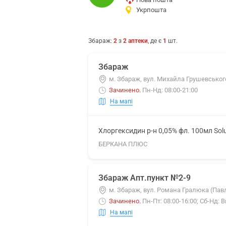
Укрпошта
Збараж
:
2
з
2
аптеки
, де є
1
шт.
Збараж
м. Збараж, вул. Михайла Грушевського
Зачинено
.
Пн-Нд: 08:00-21:00
На мапі
Хлоргексидин р-н 0,05% фл. 100мл Sol
БЕРКАНА ПЛЮС
Збараж Апт.пункт №2-9
м. Збараж, вул. Романа Гралюка (Павл
Зачинено
.
Пн-Пт: 08:00-16:00; Сб-Нд: 
На мапі