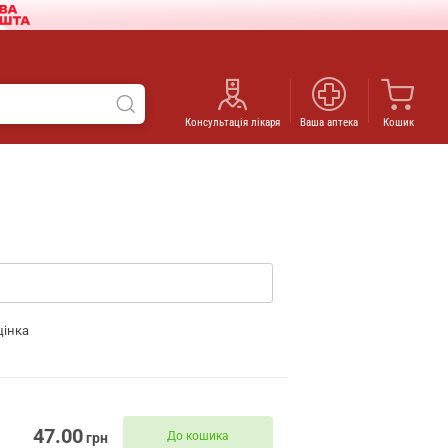
Консультація лікаря
Ваша аптека
Кошик
цінка
47.00
До кошика
грн