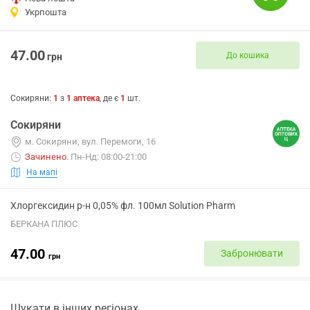
Укрпошта
47.00
До кошика
грн
Сокиряни
:
1
з
1
аптека
, де є
1
шт.
Сокиряни
м. Сокиряни, вул. Перемоги, 16
Зачинено
.
Пн-Нд: 08:00-21:00
На мапі
Хлоргексидин р-н 0,05% фл. 100мл Solution Pharm
БЕРКАНА ПЛЮС
47.00
Забронювати
грн
Шукати в інших регіонах