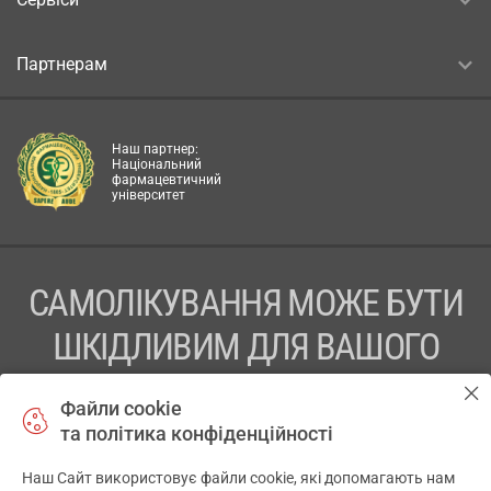
Партнерам
Наш партнер:
Національний
фармацевтичний
університет
САМОЛІКУВАННЯ МОЖЕ БУТИ
ШКІДЛИВИМ ДЛЯ ВАШОГО
ЗДОРОВ’Я
Файли cookie
та політика конфіденційності
ПЕРЕД ЗАСТОСУВАННЯМ ПРЕПАРАТУ ПРОКОНСУЛЬТУЙТЕСЬ
З ЛІКАРЕМ
Наш Сайт використовує файли cookie, які допомагають нам