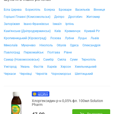
Біла Церква
Бориспіль
Боярка
Бровари
Васильків
Вінниця
Горішні Плавні (Комсомольськ)
Дніпро
Дрогобич
Житомир
Запоріжжя
Івано-Франківськ
Ізмаїл
Ірпінь
Кам'янське (Дніпродзержинськ)
Київ
Кременчук
Кривий Ріг
Кропивницький (Кіровоград)
Лозова
Лубни
Луцьк
Львів
Миколаїв
Мукачево
Нікополь
Обухів
Одеса
Олександрія
Павлоград
Первомайськ
Полтава
Рівне
Самар (Новомосковськ)
Самбір
Сміла
Суми
Тернопіль
Ужгород
Умань
Фастів
Харків
Херсон
Хмельницький
Черкаси
Чернівці
Чернігів
Чорноморськ
Шептицький
Хлоргексидин р-н 0,05% фл. 100мл Solution
Pharm