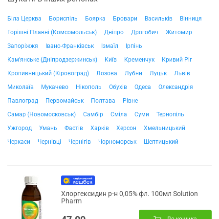
Біла Церква
Бориспіль
Боярка
Бровари
Васильків
Вінниця
Горішні Плавні (Комсомольськ)
Дніпро
Дрогобич
Житомир
Запоріжжя
Івано-Франківськ
Ізмаїл
Ірпінь
Кам'янське (Дніпродзержинськ)
Київ
Кременчук
Кривий Ріг
Кропивницький (Кіровоград)
Лозова
Лубни
Луцьк
Львів
Миколаїв
Мукачево
Нікополь
Обухів
Одеса
Олександрія
Павлоград
Первомайськ
Полтава
Рівне
Самар (Новомосковськ)
Самбір
Сміла
Суми
Тернопіль
Ужгород
Умань
Фастів
Харків
Херсон
Хмельницький
Черкаси
Чернівці
Чернігів
Чорноморськ
Шептицький
Хлоргексидин р-н 0,05% фл. 100мл Solution
Pharm