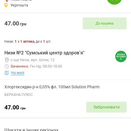
Укрпошта
47.00
До кошика
грн
Низи
:
1
з
1
аптека
, де є
1
шт.
Низи №2 "Сумський центр здоров’я"
с-ще Низи, вул. Шлях, 12
Зачинено
.
Пн-Нд: 08:00-18:00
На мапі
Хлоргексидин р-н 0,05% фл. 100мл Solution Pharm
БЕРКАНА ПЛЮС
47.00
Забронювати
грн
Шукати в інших регіонах