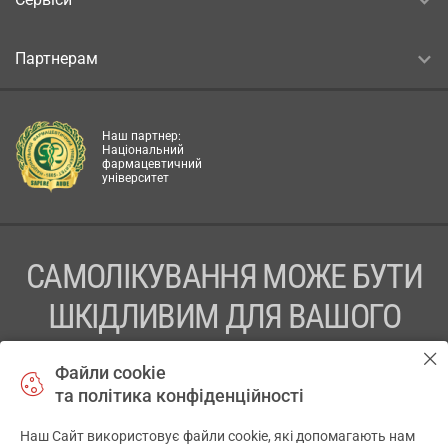
Партнерам
Наш партнер:
Національний
фармацевтичний
університет
САМОЛІКУВАННЯ МОЖЕ БУТИ
ШКІДЛИВИМ ДЛЯ ВАШОГО
ЗДОРОВ’Я
Файли cookie
та політика конфіденційності
ПЕРЕД ЗАСТОСУВАННЯМ ПРЕПАРАТУ ПРОКОНСУЛЬТУЙТЕСЬ
З ЛІКАРЕМ
Наш Сайт використовує файли cookie, які допомагають нам