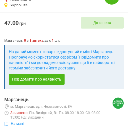
Укрпошта
47.00
До кошика
грн
Марганець
:
0
з
1
аптека
, де є
1
шт.
На даний момент товар не доступний в місті Марганець.
Пропонуємо скористатися сервісом "Повідомити про
наявність" і ми докладемо всіх зусиль що б в найкоротші
терміни забезпечити його доставку
Повідомити про наявність
Марганець
м. Марганець, вул. Незламності, 8А
Зачинено
.
Пн: Вихідний; Вт-Пт: 08:00-18:00; Сб: 08:00-
15:00; Нд: Вихідний
На мапі