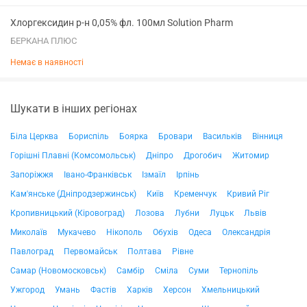
Хлоргексидин р-н 0,05% фл. 100мл Solution Pharm
БЕРКАНА ПЛЮС
Немає в наявності
Шукати в інших регіонах
Біла Церква
Бориспіль
Боярка
Бровари
Васильків
Вінниця
Горішні Плавні (Комсомольськ)
Дніпро
Дрогобич
Житомир
Запоріжжя
Івано-Франківськ
Ізмаїл
Ірпінь
Кам'янське (Дніпродзержинськ)
Київ
Кременчук
Кривий Ріг
Кропивницький (Кіровоград)
Лозова
Лубни
Луцьк
Львів
Миколаїв
Мукачево
Нікополь
Обухів
Одеса
Олександрія
Павлоград
Первомайськ
Полтава
Рівне
Самар (Новомосковськ)
Самбір
Сміла
Суми
Тернопіль
Ужгород
Умань
Фастів
Харків
Херсон
Хмельницький