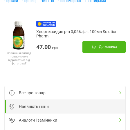
Черкаси
Чернівці
Чернігів
Чорноморськ
Шептицький
Хлоргексидин р-н 0,05% фл. 100мл Solution
Pharm
47.00
До кошика
грн
Зовнішній вигляд
товару може
відрізнятися від
фотографії
Все про товар
Наявність і ціни
Аналоги і замінники