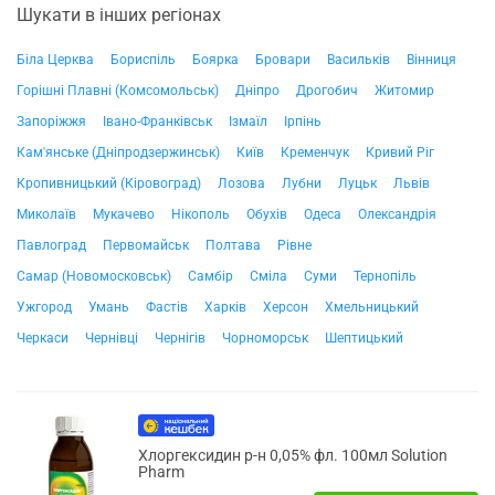
Шукати в інших регіонах
Біла Церква
Бориспіль
Боярка
Бровари
Васильків
Вінниця
Горішні Плавні (Комсомольськ)
Дніпро
Дрогобич
Житомир
Запоріжжя
Івано-Франківськ
Ізмаїл
Ірпінь
Кам'янське (Дніпродзержинськ)
Київ
Кременчук
Кривий Ріг
Кропивницький (Кіровоград)
Лозова
Лубни
Луцьк
Львів
Миколаїв
Мукачево
Нікополь
Обухів
Одеса
Олександрія
Павлоград
Первомайськ
Полтава
Рівне
Самар (Новомосковськ)
Самбір
Сміла
Суми
Тернопіль
Ужгород
Умань
Фастів
Харків
Херсон
Хмельницький
Черкаси
Чернівці
Чернігів
Чорноморськ
Шептицький
Хлоргексидин р-н 0,05% фл. 100мл Solution
Pharm