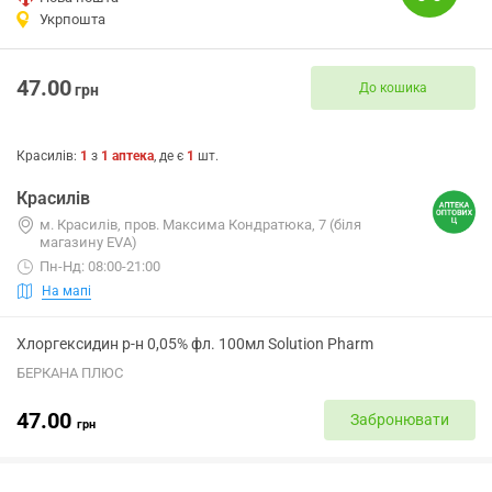
Укрпошта
47.00
До кошика
грн
Красилів
:
1
з
1
аптека
, де є
1
шт.
Красилів
м. Красилів, пров. Максима Кондратюка, 7 (біля
магазину EVA)
Пн-Нд: 08:00-21:00
На мапі
Хлоргексидин р-н 0,05% фл. 100мл Solution Pharm
БЕРКАНА ПЛЮС
47.00
Забронювати
грн