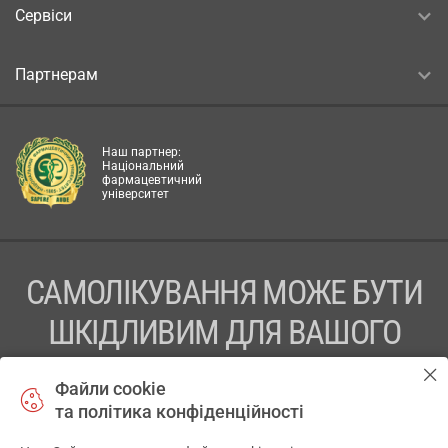
Сервіси
Партнерам
Наш партнер:
Національний
фармацевтичний
університет
САМОЛІКУВАННЯ МОЖЕ БУТИ
ШКІДЛИВИМ ДЛЯ ВАШОГО
ЗДОРОВ’Я
Файли cookie
та політика конфіденційності
ПЕРЕД ЗАСТОСУВАННЯМ ПРЕПАРАТУ ПРОКОНСУЛЬТУЙТЕСЬ
З ЛІКАРЕМ