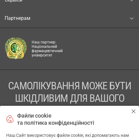
Партнерам
Наш партнер:
Національний
фармацевтичний
університет
САМОЛІКУВАННЯ МОЖЕ БУТИ
ШКІДЛИВИМ ДЛЯ ВАШОГО
ЗДОРОВ’Я
Файли cookie
та політика конфіденційності
ПЕРЕД ЗАСТОСУВАННЯМ ПРЕПАРАТУ ПРОКОНСУЛЬТУЙТЕСЬ
З ЛІКАРЕМ
Наш Сайт використовує файли cookie, які допомагають нам