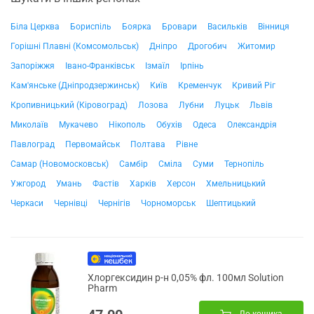
Біла Церква
Бориспіль
Боярка
Бровари
Васильків
Вінниця
Горішні Плавні (Комсомольськ)
Дніпро
Дрогобич
Житомир
Запоріжжя
Івано-Франківськ
Ізмаїл
Ірпінь
Кам'янське (Дніпродзержинськ)
Київ
Кременчук
Кривий Ріг
Кропивницький (Кіровоград)
Лозова
Лубни
Луцьк
Львів
Миколаїв
Мукачево
Нікополь
Обухів
Одеса
Олександрія
Павлоград
Первомайськ
Полтава
Рівне
Самар (Новомосковськ)
Самбір
Сміла
Суми
Тернопіль
Ужгород
Умань
Фастів
Харків
Херсон
Хмельницький
Черкаси
Чернівці
Чернігів
Чорноморськ
Шептицький
Хлоргексидин р-н 0,05% фл. 100мл Solution
Pharm