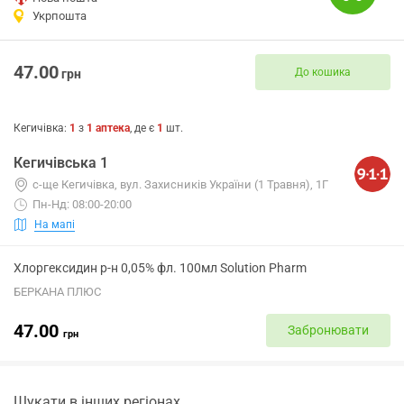
Укрпошта
47.00
До кошика
грн
Кегичівка
:
1
з
1
аптека
, де є
1
шт.
Кегичівська 1
с-ще Кегичівка, вул. Захисників України (1 Травня), 1Г
Пн-Нд: 08:00-20:00
На мапі
Хлоргексидин р-н 0,05% фл. 100мл Solution Pharm
БЕРКАНА ПЛЮС
47.00
Забронювати
грн
Шукати в інших регіонах