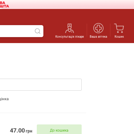
Консультація лікаря
Ваша аптека
Кошик
цінка
47.00
До кошика
грн