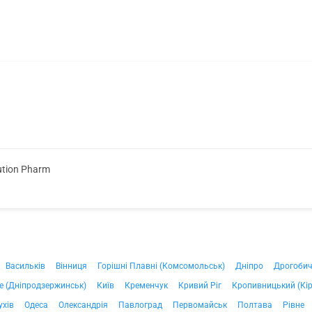
ution Pharm
Васильків
Вінниця
Горішні Плавні (Комсомольськ)
Дніпро
Дрогоби
е (Дніпродзержинськ)
Київ
Кременчук
Кривий Ріг
Кропивницький (Кі
ухів
Одеса
Олександрія
Павлоград
Первомайськ
Полтава
Рівне