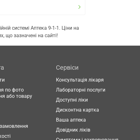
ій системі Аптека 9-1-1. Ціни на
, що зазначені на сайті!
га
Сервіси
ти
Консультація лікаря
я по фото
Лабораторні послуги
ня або товару
Доступні ліки
Дисконтна картка
Ваша аптека
 замовлення
Довідник ліків
кості
Симптоми і захворювання