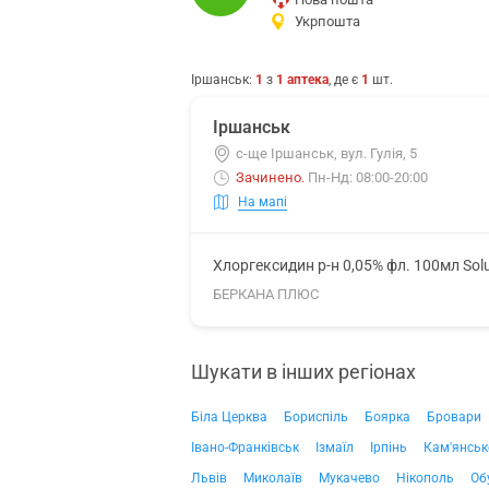
Укрпошта
Іршанськ
:
1
з
1
аптека
, де є
1
шт.
Іршанськ
с-ще Іршанськ, вул. Гулія, 5
Зачинено
.
Пн-Нд: 08:00-20:00
На мапі
Хлоргексидин р-н 0,05% фл. 100мл Sol
БЕРКАНА ПЛЮС
Шукати в інших регіонах
Біла Церква
Бориспіль
Боярка
Бровари
Івано-Франківськ
Ізмаїл
Ірпінь
Кам'янськ
Львів
Миколаїв
Мукачево
Нікополь
Об