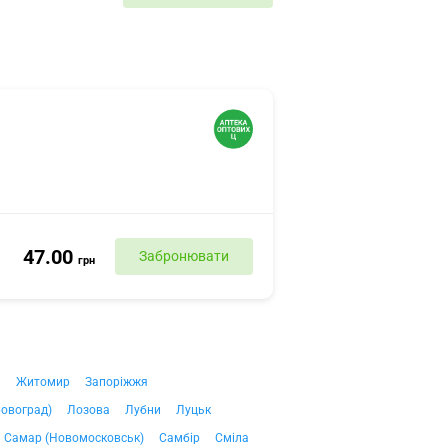
47.00
Забронювати
грн
ч
Житомир
Запоріжжя
ровоград)
Лозова
Лубни
Луцьк
Самар (Новомосковськ)
Самбір
Сміла