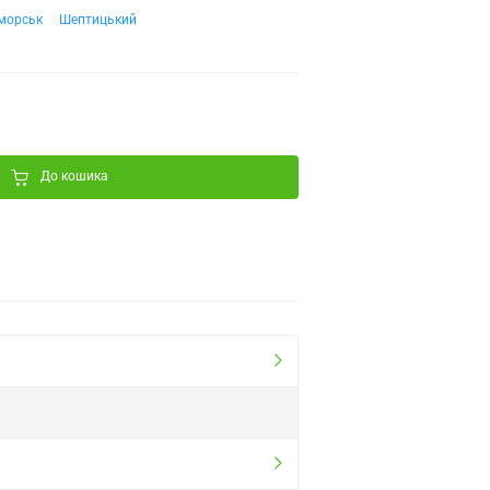
морськ
Шептицький
До кошика