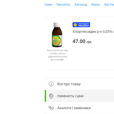
Суми
Тернопіль
Ужгород
Умань
Фастів
Хлоргексидин р-н 0,05% 
47.00
грн
Зовнішній вигляд
товару може
відрізнятися від
фотографії
Все про товар
Наявність і ціни
Аналоги і замінники