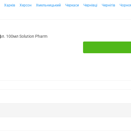
Харків
Херсон
Хмельницький
Черкаси
Чернівці
Чернігів
Чорно
фл. 100мл Solution Pharm