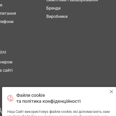
ня
Бренди
 питання
Виробники
елефони
рам
тнером
а сайті
Файли cookie
та політика конфіденційності
АШОГО ЗДОРОВ’Я
Наш Сайт використовує файли cookie, які допомагають нам
✕