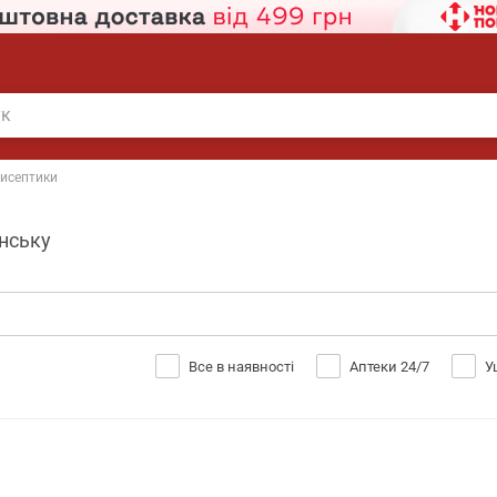
исептики
анську
Все в наявності
Аптеки 24/7
У